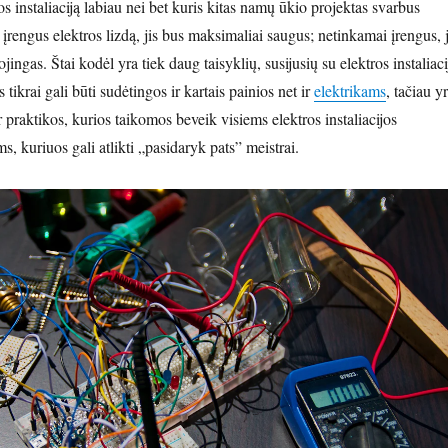
 instaliaciją labiau nei bet kuris kitas namų ūkio projektas svarbus
rengus elektros lizdą, jis bus maksimaliai saugus; netinkamai įrengus, j
ojingas. Štai kodėl yra tiek daug taisyklių, susijusių su elektros instaliaci
 tikrai gali būti sudėtingos ir kartais painios net ir
elektrikams
, tačiau y
 praktikos, kurios taikomos beveik visiems elektros instaliacijos
s, kuriuos gali atlikti „pasidaryk pats” meistrai.