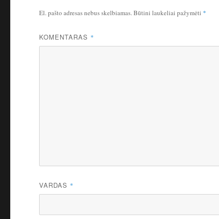
El. pašto adresas nebus skelbiamas.
Būtini laukeliai pažymėti
*
KOMENTARAS
*
VARDAS
*