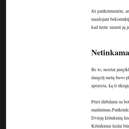
Jei patikrintumėte, a
naudojant bekontaktį 
kad turite surasti jų j
Netinkamai
Be to, neretai jungik
daugelį metų buvo ple
aprašyta, ką iš tikrų
Prieš dirbdami su bet
maitinimas.Patikrinki
Dviejų kištukinių lizd
Kištukiniai lizdai bū