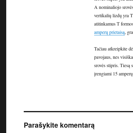
A nominaliojo srovės 
vertikalių lizdų yra 
atitinkamus T formos
amperų prietaisą
, gr
Tačiau atkreipkite d
pavojaus, nes visiška
srovės stipris. Ties
įrengiami 15 amperų k
Parašykite komentarą