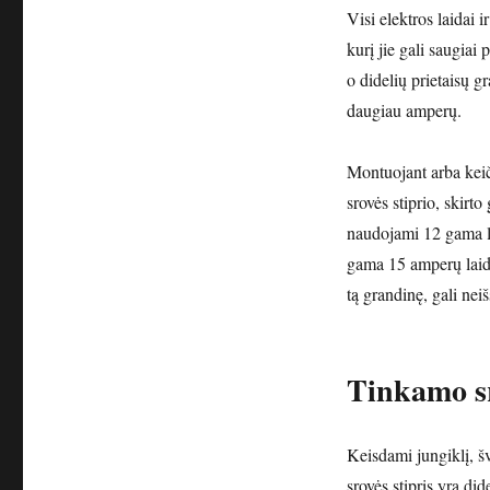
Visi elektros laidai ir
kurį jie gali saugiai
o didelių prietaisų gr
daugiau amperų.
Montuojant arba keiči
srovės stiprio, skirt
naudojami 12 gama la
gama 15 amperų laidu
tą grandinę, gali nei
Tinkamo sr
Keisdami jungiklį, švi
srovės stipris yra di