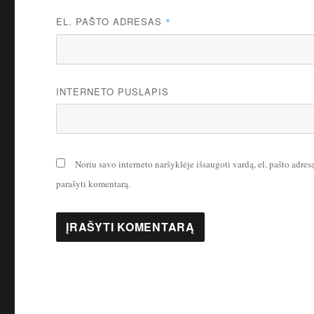
EL. PAŠTO ADRESAS
*
INTERNETO PUSLAPIS
Noriu savo interneto naršyklėje išsaugoti vardą, el. pašto adresą 
parašyti komentarą.