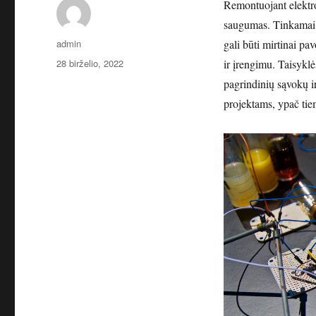
Remontuojant elektros
saugumas. Tinkamai į
Autorius
admin
gali būti mirtinai pav
Paskelbta
28 birželio, 2022
ir įrengimu. Taisyklės
pagrindinių sąvokų ir
projektams, ypač tiem