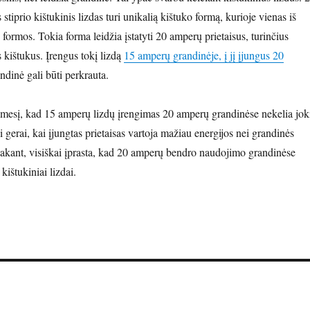
stiprio kištukinis lizdas turi unikalią kištuko formą, kurioje vienas iš
T formos. Tokia forma leidžia įstatyti 20 amperų prietaisus, turinčius
 kištukus. Įrengus tokį lizdą
15 amperų grandinėje, į jį įjungus 20
andinė gali būti perkrauta.
ėmesį, kad 15 amperų lizdų įrengimas 20 amperų grandinėse nekelia jok
i gerai, kai įjungtas prietaisas vartoja mažiau energijos nei grandinės
ą sakant, visiškai įprasta, kad 20 amperų bendro naudojimo grandinėse
ištukiniai lizdai.