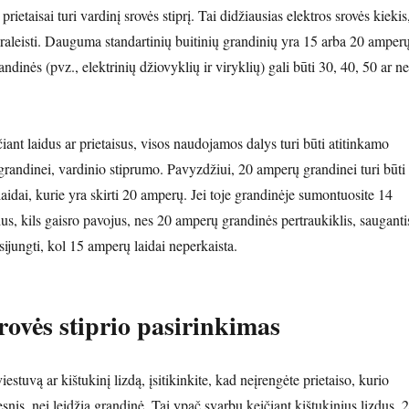
 prietaisai turi vardinį srovės stiprį. Tai didžiausias elektros srovės kiekis
 praleisti. Dauguma standartinių buitinių grandinių yra 15 arba 20 amperų
andinės (pvz., elektrinių džiovyklių ir viryklių) gali būti 30, 40, 50 ar ne
ant laidus ar prietaisus, visos naudojamos dalys turi būti atitinkamo
o grandinei, vardinio stiprumo. Pavyzdžiui, 20 amperų grandinei turi būti
idai, kurie yra skirti 20 amperų. Jei toje grandinėje sumontuosite 14
s, kils gaisro pavojus, nes 20 amperų grandinės pertraukiklis, sauganti
šsijungti, kol 15 amperų laidai neperkaista.
ovės stiprio pasirinkimas
estuvą ar kištukinį lizdą, įsitikinkite, kad neįrengėte prietaiso, kurio
desnis, nei leidžia grandinė. Tai ypač svarbu keičiant kištukinius lizdus. 