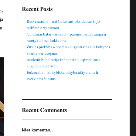
Recent Posts
is
ja
Resveratrolis – natūralus antioksidantas ir jo
ra
reikšmė organizmui
Guminiai batai vaikams – patogumas, apsauga ir
nuotykiai bet kokiu oru
Žuvies prekyba – sparčiai auganti rinka ir kokybės
svarba vartotojams
moderni buhalterija ir finansiniai sprendimai
augančiam verslui
Eukanuba – kokybiška mityba aktyviems ir
sveikiems šunims
Recent Comments
Nėra komentarų.