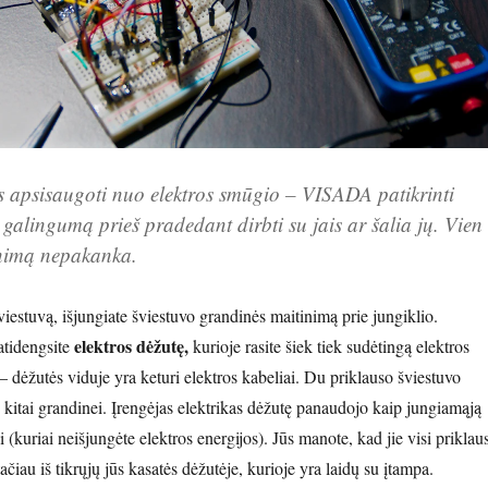
 apsisaugoti nuo elektros smūgio – VISADA patikrinti
ų galingumą prieš pradedant dirbti su jais ar šalia jų. Vien
tinimą nepakanka.
iestuvą, išjungiate šviestuvo grandinės maitinimą prie jungiklio.
elektros dėžutę,
atidengsite
kurioje rasite šiek tiek sudėtingą elektros
ą – dėžutės viduje yra keturi elektros kabeliai. Du priklauso šviestuvo
– kitai grandinei. Įrengėjas elektrikas dėžutę panaudojo kaip jungiamąją
i (kuriai neišjungėte elektros energijos). Jūs manote, kad jie visi priklau
tačiau iš tikrųjų jūs kasatės dėžutėje, kurioje yra laidų su įtampa.