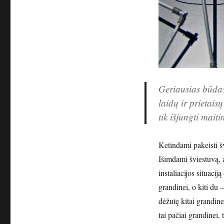
Geriausias būdas
laidų ir prietais
tik išjungti mai
Ketindami pakeisti šv
Išimdami šviestuvą, 
instaliacijos situacij
grandinei, o kiti du 
dėžutę kitai grandine
tai pačiai grandinei, 