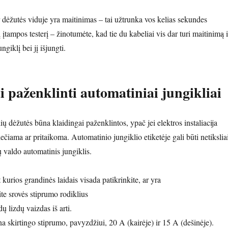
r dėžutės viduje yra maitinimas – tai užtrunka vos kelias sekundes
įtampos testerį – žinotumėte, kad tie du kabeliai vis dar turi maitinimą i
ungiklį bei jį išjungti.
 paženklinti automatiniai jungikliai
lių dėžutės būna klaidingai paženklintos, ypač jei elektros instaliacija
čiama ar pritaikoma. Automatinio jungiklio etiketėje gali būti netikslia
jų valdo automatinis jungiklis.
 kurios grandinės laidais visada patikrinkite, ar yra
te srovės stiprumo rodiklius
ų lizdų vaizdas iš arti.
na skirtingo stiprumo, pavyzdžiui, 20 A (kairėje) ir 15 A (dešinėje).