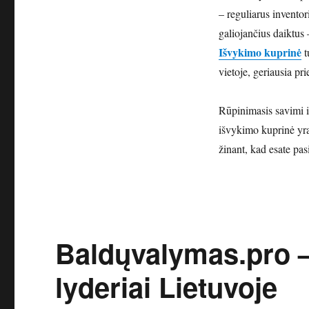
– reguliarus inventor
galiojančius daiktus 
Išvykimo kuprinė
t
vietoje, geriausia pr
Rūpinimasis savimi i
išvykimo kuprinė yra
žinant, kad esate pas
Baldųvalymas.pro –
lyderiai Lietuvoje