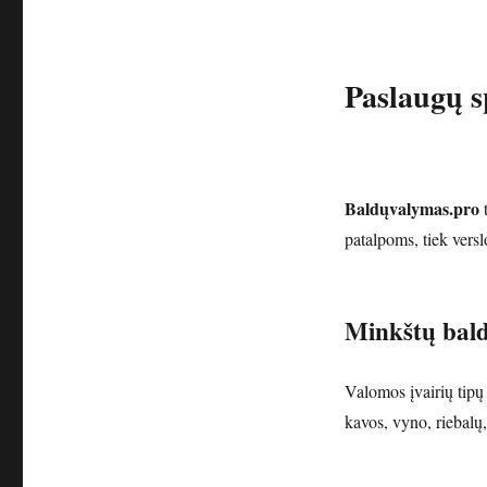
Paslaugų s
Baldųvalymas.pro
t
patalpoms, tiek versl
Minkštų bal
Valomos įvairių tipų
kavos, vyno, riebalų