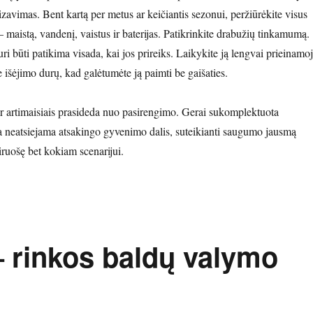
izavimas. Bent kartą per metus ar keičiantis sezonui, peržiūrėkite visus
– maistą, vandenį, vaistus ir baterijas. Patikrinkite drabužių tinkamumą.
uri būti patikima visada, kai jos prireiks. Laikykite ją lengvai prieinamo
ie išėjimo durų, kad galėtumėte ją paimti be gaišaties.
r artimaisiais prasideda nuo pasirengimo. Gerai sukomplektuota
 neatsiejama atsakingo gyvenimo dalis, suteikianti saugumo jausmą
iruošę bet kokiam scenarijui.
 rinkos baldų valymo