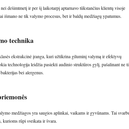
ei dešimtmetį ir per šį laikotarpį aptarnavo tūkstančius klientų visoje
ai išmano ne tik valymo procesus, bet ir baldų medžiagų ypatumus.
mo technika
asės ekstrakcinė įranga, kuri užtikrina giluminį valymą ir efektyvų
ia technologija leidžia pasiekti audinio struktūros gylį, pašalinant ne t
 bakterijas bei alergenus.
priemonės
lymo medžiagos yra saugios aplinkai, vaikams ir gyvūnams. Tai svarb
kurioms rūpi sveikata ir švara.