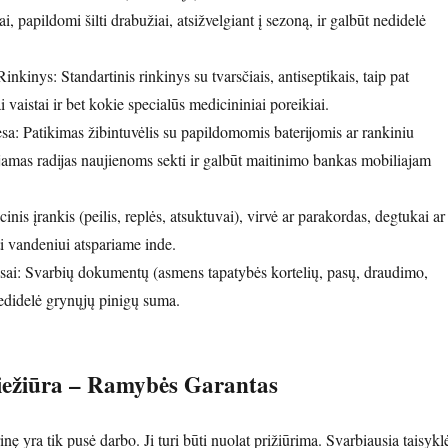
i, papildomi šilti drabužiai, atsižvelgiant į sezoną, ir galbūt nedidelė
nkinys: Standartinis rinkinys su tvarsčiais, antiseptikais, taip pat
i vaistai ir bet kokie specialūs medicininiai poreikiai.
sa: Patikimas žibintuvėlis su papildomomis baterijomis ar rankiniu
jamas radijas naujienoms sekti ir galbūt maitinimo bankas mobiliajam
inis įrankis (peilis, replės, atsuktuvai), virvė ar parakordas, degtukai ar
ti vandeniui atspariame inde.
sai: Svarbių dokumentų (asmens tapatybės kortelių, pasų, draudimo,
nedidelė grynųjų pinigų suma.
iežiūra – Ramybės Garantas
nę yra tik pusė darbo. Ji turi būti nuolat prižiūrima. Svarbiausia taisykl