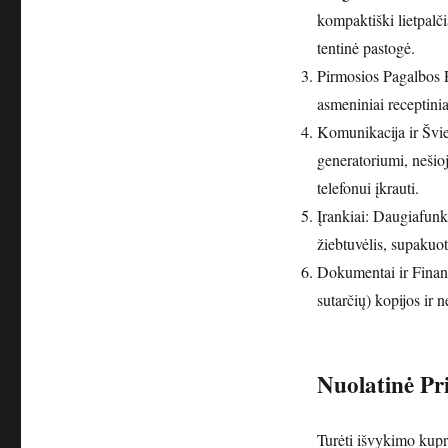
kompaktiški lietpalčia
tentinė pastogė.
Pirmosios Pagalbos Ri
asmeniniai receptinia
Komunikacija ir Švie
generatoriumi, nešio
telefonui įkrauti.
Įrankiai: Daugiafunkc
žiebtuvėlis, supakuo
Dokumentai ir Finan
sutarčių) kopijos ir 
Nuolatinė Pr
Turėti išvykimo kupri