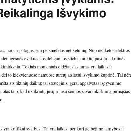
eikalinga Išvykimo
as, nors ir patogus, yra persmelktas netikėtumų. Nuo netikėtos elektros
sudėtingesnės evakuacijos dėl gamtos stichijų ar kitų pavojų – kritinės
i akimirksniu. Tokiais momentais didžiausias turtas yra laikas ir
 dėl to kiekvienuose namuose turėtų atsirasti išvykimo kuprinė. Tai nėr
mšta atsitiktinių daiktų; tai strateginis, gerai apgalvotas išgyvenimo
uotas taip, kad užtikrintų jūsų ir jūsų šeimos savarankiškumą pirmąsias
o.
s yra kritiškai svarbus. Tai yra laikas, per kurį gelbėjimo tarnybos ir