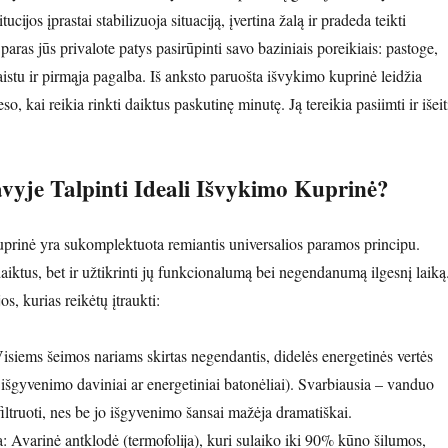
tucijos įprastai stabilizuoja situaciją, įvertina žalą ir pradeda teikti
 paras jūs privalote patys pasirūpinti savo baziniais poreikiais: pastoge,
istu ir pirmąja pagalba. Iš anksto paruošta išvykimo kuprinė leidžia
eso, kai reikia rinkti daiktus paskutinę minutę. Ją tereikia pasiimti ir išeit
vyje Talpinti Ideali Išvykimo Kuprinė?
prinė yra sukomplektuota remiantis universalios paramos principu.
daiktus, bet ir užtikrinti jų funkcionalumą bei negendanumą ilgesnį laiką
s, kurias reikėtų įtraukti:
isiems šeimos nariams skirtas negendantis, didelės energetinės vertės
 išgyvenimo daviniai ar energetiniai batonėliai). Svarbiausia – vanduo
iltruoti, nes be jo išgyvenimo šansai mažėja dramatiškai.
a: Avarinė antklodė (termofolija), kuri sulaiko iki 90% kūno šilumos,