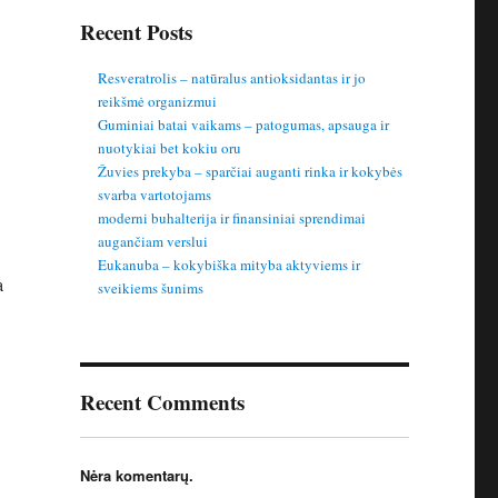
Recent Posts
Resveratrolis – natūralus antioksidantas ir jo
reikšmė organizmui
Guminiai batai vaikams – patogumas, apsauga ir
nuotykiai bet kokiu oru
Žuvies prekyba – sparčiai auganti rinka ir kokybės
svarba vartotojams
moderni buhalterija ir finansiniai sprendimai
augančiam verslui
Eukanuba – kokybiška mityba aktyviems ir
a
sveikiems šunims
Recent Comments
Nėra komentarų.