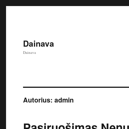
Dainava
Dainava
Autorius:
admin
Pasiruošimas Nenu