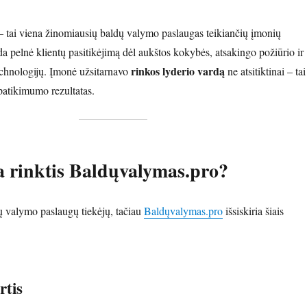
 tai viena žinomiausių baldų valymo paslaugas teikiančių įmonių
a pelnė klientų pasitikėjimą dėl aukštos kokybės, atsakingo požiūrio ir
rinkos lyderio vardą
echnologijų. Įmonė užsitarnavo
ne atsitiktinai – tai
patikimumo rezultatas.
a rinktis Baldųvalymas.pro?
ų valymo paslaugų tiekėjų, tačiau
Baldųvalymas.pro
išsiskiria šiais
rtis