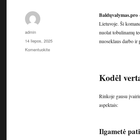
Baldųvalymas.pro
–
Lietuvoje. Ši komand
Autorius
admin
nuolat tobulinamų t
Paskelbta
14 liepos, 2025
nuoseklaus darbo ir 
įrašą
Komentuokite
Baldųvalymas.pro
–
rinkos
Kodėl vert
baldų
valymo
lyderiai
Lietuvoje
Rinkoje gausu įvairi
aspektais:
Ilgametė pati