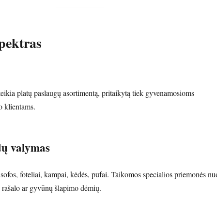
pektras
eikia platų paslaugų asortimentą, pritaikytą tiek gyvenamosioms
o klientams.
dų valymas
 sofos, foteliai, kampai, kėdės, pufai. Taikomos specialios priemonės nu
, rašalo ar gyvūnų šlapimo dėmių.