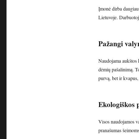
Įmonė dirba daugiau n
Lietuvoje. Darbuotoj
Pažangi valy
Naudojama aukštos kl
dėmių pašalinimą. Tok
purvą, bet ir kvapus,
Ekologiškos 
Visos naudojamos va
pranašumas šeimoms, 