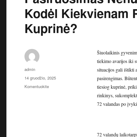
Kodėl Kiekvienam R
Kuprinė?
Šiuolaikinis gyvenim
tiekimo avarijos iki 
Autorius
admin
situacijos gali ištikt
Paskelbta
14 gruodžio, 2025
pasirengimas. Būtent
įrašą
Komentuokite
tiesiog kuprinė, priki
Pasiruošimas
rinkinys, sukomplekt
Nenumatytiems
72 valandas po įvyki
Įvykiams:
Kodėl
Kiekvienam
Reikalinga
Išvykimo
72 valandų laikotarpi