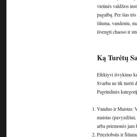
Kuprinė?
vietinės valdžios insti
pagalbą. Per šias tris
šiluma, vandeniu, ma
išvengti chaoso ir str
Ką Turėtų Sa
Efektyvi išvykimo ku
Svarbu ne tik turėti 
Pagrindinės kategorijo
Vanduo ir Maistas: V
maistas (pavyzdžiui,
arba priemonės jam f
Prieglobstis ir Šilum