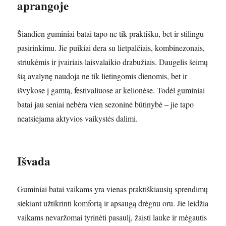
aprangoje
Šiandien guminiai batai tapo ne tik praktišku, bet ir stilingu
pasirinkimu. Jie puikiai dera su lietpalčiais, kombinezonais,
striukėmis ir įvairiais laisvalaikio drabužiais. Daugelis šeimų
šią avalynę naudoja ne tik lietingomis dienomis, bet ir
išvykose į gamtą, festivaliuose ar kelionėse. Todėl guminiai
batai jau seniai nebėra vien sezoninė būtinybė – jie tapo
neatsiejama aktyvios vaikystės dalimi.
Išvada
Guminiai batai vaikams yra vienas praktiškiausių sprendimų
siekiant užtikrinti komfortą ir apsaugą drėgnu oru. Jie leidžia
vaikams nevaržomai tyrinėti pasaulį, žaisti lauke ir mėgautis