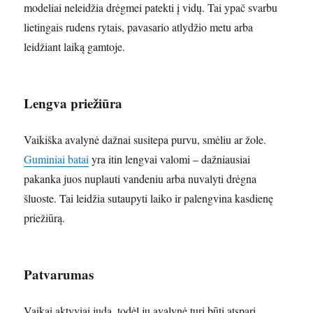
modeliai neleidžia drėgmei patekti į vidų. Tai ypač svarbu
lietingais rudens rytais, pavasario atlydžio metu arba
leidžiant laiką gamtoje.
Lengva priežiūra
Vaikiška avalynė dažnai susitepa purvu, smėliu ar žole.
Guminiai batai
yra itin lengvai valomi – dažniausiai
pakanka juos nuplauti vandeniu arba nuvalyti drėgna
šluoste. Tai leidžia sutaupyti laiko ir palengvina kasdienę
priežiūrą.
Patvarumas
Vaikai aktyviai juda, todėl jų avalynė turi būti atspari