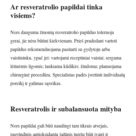
Ar resveratrolio papildai tinka
visiems?
Nors dauguma žmonių resveratrolio papildus toleruoja
gerai, jie nėra būtini kiekvienam. Prieš pradedant vartoti
papildus rekomenduojama pasitarti su gydytoju arba
vaistininku, ypač jei: vartojami receptiniai vaistai; sergama
lėtinėmis ligomis; laukiama kūdikio; žindoma; planuojama
chirurginė procedūra. Specialistas padės įvertinti individualų
poreikį ir galimas sąveikas.
Resveratrolis ir subalansuota mityba
Nors papildai gali būti naudingi tam tikrais atvejais,
pagrindinis antioksidantų šaltinis turėtų būti įvairi ir