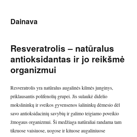
Dainava
Resveratrolis – natūralus
antioksidantas ir jo reikšmė
organizmui
Resveratrolis yra natūralus augalinės kilmės junginys,
priklausantis polifenolių grupei. Jis sulaukė didelio
mokslininkų ir sveikos gyvensenos šalininkų dėmesio dėl
savo antioksidacinių savybių ir galimo teigiamo poveikio
žmogaus organizmui. Ši medžiaga natūraliai randama tam
tikruose vaisiuose, uogose ir kituose augaliniuose