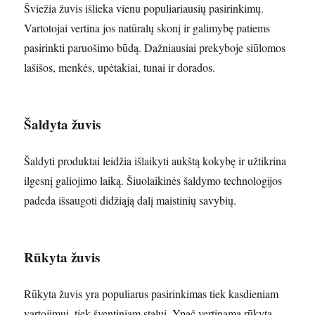
Šviežia žuvis išlieka vienu populiariausių pasirinkimų.
Vartotojai vertina jos natūralų skonį ir galimybę patiems
pasirinkti paruošimo būdą. Dažniausiai prekyboje siūlomos
lašišos, menkės, upėtakiai, tunai ir dorados.
Šaldyta žuvis
Šaldyti produktai leidžia išlaikyti aukštą kokybę ir užtikrina
ilgesnį galiojimo laiką. Šiuolaikinės šaldymo technologijos
padeda išsaugoti didžiąją dalį maistinių savybių.
Rūkyta žuvis
Rūkyta žuvis yra populiarus pasirinkimas tiek kasdieniam
vartojimui, tiek šventiniam stalui. Ypač vertinama rūkyta