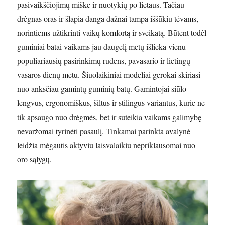
pasivaikščiojimų miške ir nuotykių po lietaus. Tačiau
drėgnas oras ir šlapia danga dažnai tampa iššūkiu tėvams,
norintiems užtikrinti vaikų komfortą ir sveikatą. Būtent todėl
guminiai batai vaikams jau daugelį metų išlieka vienu
populiariausių pasirinkimų rudens, pavasario ir lietingų
vasaros dienų metu. Šiuolaikiniai modeliai gerokai skiriasi
nuo anksčiau gamintų guminių batų. Gamintojai siūlo
lengvus, ergonomiškus, šiltus ir stilingus variantus, kurie ne
tik apsaugo nuo drėgmės, bet ir suteikia vaikams galimybę
nevaržomai tyrinėti pasaulį. Tinkamai parinkta avalynė
leidžia mėgautis aktyviu laisvalaikiu nepriklausomai nuo
oro sąlygų.