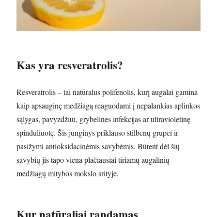
Kas yra resveratrolis?
Resveratrolis – tai natūralus polifenolis, kurį augalai gamina
kaip apsauginę medžiagą reaguodami į nepalankias aplinkos
sąlygas, pavyzdžiui, grybelines infekcijas ar ultravioletinę
spinduliuotę. Šis junginys priklauso stilbenų grupei ir
pasižymi antioksidacinėmis savybėmis. Būtent dėl šių
savybių jis tapo viena plačiausiai tiriamų augalinių
medžiagų mitybos mokslo srityje.
Kur natūraliai randamas