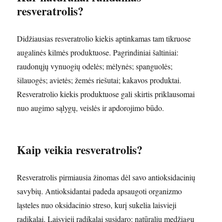
resveratrolis?
Didžiausias resveratrolio kiekis aptinkamas tam tikruose
augalinės kilmės produktuose. Pagrindiniai šaltiniai:
raudonųjų vynuogių odelės; mėlynės; spanguolės;
šilauogės; avietės; žemės riešutai; kakavos produktai.
Resveratrolio kiekis produktuose gali skirtis priklausomai
nuo augimo sąlygų, veislės ir apdorojimo būdo.
Kaip veikia resveratrolis?
Resveratrolis pirmiausia žinomas dėl savo antioksidacinių
savybių. Antioksidantai padeda apsaugoti organizmo
ląsteles nuo oksidacinio streso, kurį sukelia laisvieji
radikalai. Laisvieji radikalai susidaro: natūralių medžiagų