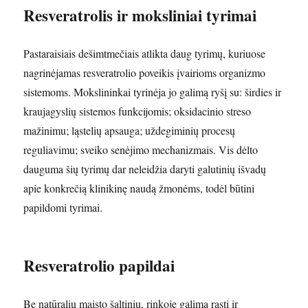
Resveratrolis ir moksliniai tyrimai
Pastaraisiais dešimtmečiais atlikta daug tyrimų, kuriuose
nagrinėjamas resveratrolio poveikis įvairioms organizmo
sistemoms. Mokslininkai tyrinėja jo galimą ryšį su: širdies ir
kraujagyslių sistemos funkcijomis; oksidacinio streso
mažinimu; ląstelių apsauga; uždegiminių procesų
reguliavimu; sveiko senėjimo mechanizmais. Vis dėlto
dauguma šių tyrimų dar neleidžia daryti galutinių išvadų
apie konkrečią klinikinę naudą žmonėms, todėl būtini
papildomi tyrimai.
Resveratrolio papildai
Be natūralių maisto šaltinių, rinkoje galima rasti ir