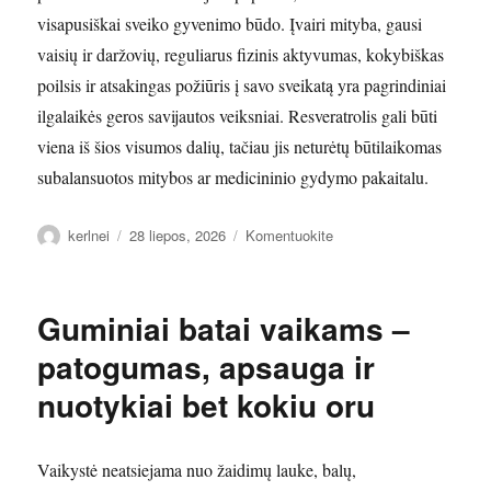
visapusiškai sveiko gyvenimo būdo. Įvairi mityba, gausi
vaisių ir daržovių, reguliarus fizinis aktyvumas, kokybiškas
poilsis ir atsakingas požiūris į savo sveikatą yra pagrindiniai
ilgalaikės geros savijautos veiksniai. Resveratrolis gali būti
viena iš šios visumos dalių, tačiau jis neturėtų būtilaikomas
subalansuotos mitybos ar medicininio gydymo pakaitalu.
Autorius
Paskelbta
įrašą
kerlnei
28 liepos, 2026
Komentuokite
Resveratrolis
–
natūralus
Guminiai batai vaikams –
antioksidantas
ir
patogumas, apsauga ir
jo
nuotykiai bet kokiu oru
reikšmė
organizmui
Vaikystė neatsiejama nuo žaidimų lauke, balų,