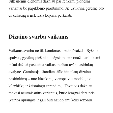
Šiltesnėmis dienomis dažniau pasirenkami plonesni
variantai be papildomo pašiltinimo. Jie užtikrina geresnę oro
cirkuliaciją ir neleidžia kojoms perkaisti.
Dizaino svarba vaikams
Vaikams svarbu ne tik komfortas, bet ir išvaizda. Ryškios
spalvos, gyvūnų piešiniai, mėgstami personažai ar linksmi
raštai dažnai paskatina vaikus mieliau avėti pasirinktą
avalynę. Gamintojai šiandien siūlo itin platų dizainų
pasirinkimą – nuo klasikinių vienspalvių modelių iki
kūrybiškų ir žaismingų sprendimų. Tėvai vis dažniau
renkasi neutralesnius variantus, kurie lengvai dera prie
įvairios aprangos ir gali būti naudojami kelis sezonus.