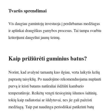
Tvarūs sprendimai
Vis daugiau gamintojų investuoja į perdirbamas medžiagas
ir aplinkai draugiškus gamybos procesus. Tai tampa svarbiu
kriterijumi daugeliui jaunų šeimų.
Kaip prižiūrėti guminius batus?
Norint, kad avalynė tarnautų kuo ilgiau, verta laikytis kelių
paprastų taisyklių. Po naudojimo rekomenduojama nuplauti
purvą ir leisti batams natūraliai išdžiūti kambario
temperatūroje. Reikėtų vengti tiesioginių šilumos šaltinių,
tokių kaip radiatoriai ar šildytuvai, nes jie gali pažeisti
medžiagą. Taip pat naudinga periodiškai patikrinti batų