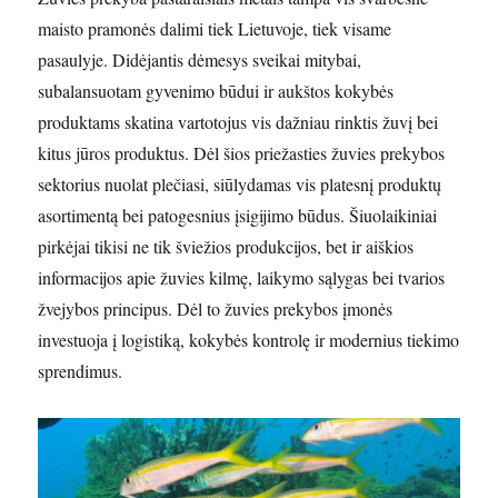
oru
maisto pramonės dalimi tiek Lietuvoje, tiek visame
pasaulyje. Didėjantis dėmesys sveikai mitybai,
subalansuotam gyvenimo būdui ir aukštos kokybės
produktams skatina vartotojus vis dažniau rinktis žuvį bei
kitus jūros produktus. Dėl šios priežasties žuvies prekybos
sektorius nuolat plečiasi, siūlydamas vis platesnį produktų
asortimentą bei patogesnius įsigijimo būdus. Šiuolaikiniai
pirkėjai tikisi ne tik šviežios produkcijos, bet ir aiškios
informacijos apie žuvies kilmę, laikymo sąlygas bei tvarios
žvejybos principus. Dėl to žuvies prekybos įmonės
investuoja į logistiką, kokybės kontrolę ir modernius tiekimo
sprendimus.