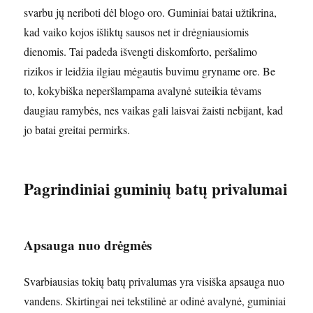
svarbu jų neriboti dėl blogo oro. Guminiai batai užtikrina,
kad vaiko kojos išliktų sausos net ir drėgniausiomis
dienomis. Tai padeda išvengti diskomforto, peršalimo
rizikos ir leidžia ilgiau mėgautis buvimu gryname ore. Be
to, kokybiška neperšlampama avalynė suteikia tėvams
daugiau ramybės, nes vaikas gali laisvai žaisti nebijant, kad
jo batai greitai permirks.
Pagrindiniai guminių batų privalumai
Apsauga nuo drėgmės
Svarbiausias tokių batų privalumas yra visiška apsauga nuo
vandens. Skirtingai nei tekstilinė ar odinė avalynė, guminiai