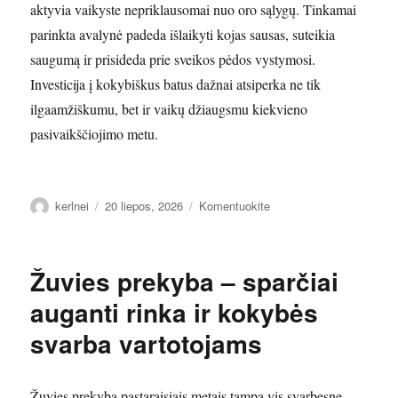
aktyvia vaikyste nepriklausomai nuo oro sąlygų. Tinkamai
parinkta avalynė padeda išlaikyti kojas sausas, suteikia
saugumą ir prisideda prie sveikos pėdos vystymosi.
Investicija į kokybiškus batus dažnai atsiperka ne tik
ilgaamžiškumu, bet ir vaikų džiaugsmu kiekvieno
pasivaikščiojimo metu.
Autorius
Paskelbta
įrašą
kerlnei
20 liepos, 2026
Komentuokite
Guminiai
batai
vaikams
Žuvies prekyba – sparčiai
–
patogumas,
auganti rinka ir kokybės
apsauga
svarba vartotojams
ir
nuotykiai
bet
kokiu
Žuvies prekyba pastaraisiais metais tampa vis svarbesne