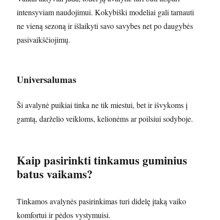
intensyviam naudojimui. Kokybiški modeliai gali tarnauti
ne vieną sezoną ir išlaikyti savo savybes net po daugybės
pasivaikščiojimų.
Universalumas
Ši avalynė puikiai tinka ne tik miestui, bet ir išvykoms į
gamtą, darželio veikloms, kelionėms ar poilsiui sodyboje.
Kaip pasirinkti tinkamus guminius
batus vaikams?
Tinkamos avalynės pasirinkimas turi didelę įtaką vaiko
komfortui ir pėdos vystymuisi.