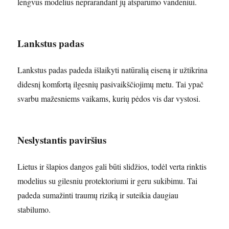
lengvus modelius neprarandant jų atsparumo vandeniui.
Lankstus padas
Lankstus padas padeda išlaikyti natūralią eiseną ir užtikrina
didesnį komfortą ilgesnių pasivaikščiojimų metu. Tai ypač
svarbu mažesniems vaikams, kurių pėdos vis dar vystosi.
Neslystantis paviršius
Lietus ir šlapios dangos gali būti slidžios, todėl verta rinktis
modelius su gilesniu protektoriumi ir geru sukibimu. Tai
padeda sumažinti traumų riziką ir suteikia daugiau
stabilumo.