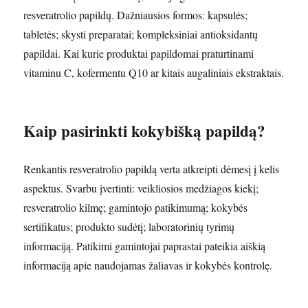
resveratrolio papildų. Dažniausios formos: kapsulės;
tabletės; skysti preparatai; kompleksiniai antioksidantų
papildai. Kai kurie produktai papildomai praturtinami
vitaminu C, kofermentu Q10 ar kitais augaliniais ekstraktais.
Kaip pasirinkti kokybišką papildą?
Renkantis resveratrolio papildą verta atkreipti dėmesį į kelis
aspektus. Svarbu įvertinti: veikliosios medžiagos kiekį;
resveratrolio kilmę; gamintojo patikimumą; kokybės
sertifikatus; produkto sudėtį; laboratorinių tyrimų
informaciją. Patikimi gamintojai paprastai pateikia aiškią
informaciją apie naudojamas žaliavas ir kokybės kontrolę.