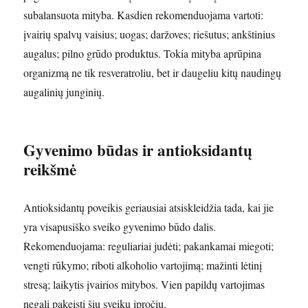
subalansuota mityba. Kasdien rekomenduojama vartoti:
įvairių spalvų vaisius; uogas; daržoves; riešutus; ankštinius
augalus; pilno grūdo produktus. Tokia mityba aprūpina
organizmą ne tik resveratroliu, bet ir daugeliu kitų naudingų
augalinių junginių.
Gyvenimo būdas ir antioksidantų
reikšmė
Antioksidantų poveikis geriausiai atsiskleidžia tada, kai jie
yra visapusiško sveiko gyvenimo būdo dalis.
Rekomenduojama: reguliariai judėti; pakankamai miegoti;
vengti rūkymo; riboti alkoholio vartojimą; mažinti lėtinį
stresą; laikytis įvairios mitybos. Vien papildų vartojimas
negali pakeisti šių sveikų įpročių.