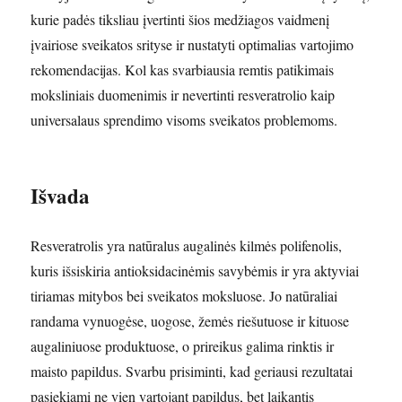
kurie padės tiksliau įvertinti šios medžiagos vaidmenį
įvairiose sveikatos srityse ir nustatyti optimalias vartojimo
rekomendacijas. Kol kas svarbiausia remtis patikimais
moksliniais duomenimis ir nevertinti resveratrolio kaip
universalaus sprendimo visoms sveikatos problemoms.
Išvada
Resveratrolis yra natūralus augalinės kilmės polifenolis,
kuris išsiskiria antioksidacinėmis savybėmis ir yra aktyviai
tiriamas mitybos bei sveikatos moksluose. Jo natūraliai
randama vynuogėse, uogose, žemės riešutuose ir kituose
augaliniuose produktuose, o prireikus galima rinktis ir
maisto papildus. Svarbu prisiminti, kad geriausi rezultatai
pasiekiami ne vien vartojant papildus, bet laikantis