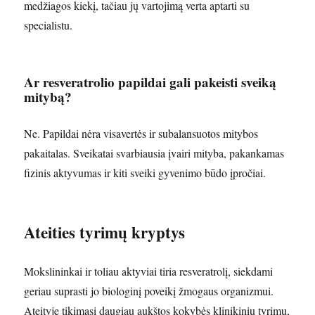
medžiagos kiekį, tačiau jų vartojimą verta aptarti su
specialistu.
Ar resveratrolio papildai gali pakeisti sveiką
mitybą?
Ne. Papildai nėra visavertės ir subalansuotos mitybos
pakaitalas. Sveikatai svarbiausia įvairi mityba, pakankamas
fizinis aktyvumas ir kiti sveiki gyvenimo būdo įpročiai.
Ateities tyrimų kryptys
Mokslininkai ir toliau aktyviai tiria resveratrolį, siekdami
geriau suprasti jo biologinį poveikį žmogaus organizmui.
Ateityje tikimasi daugiau aukštos kokybės klinikinių tyrimų,