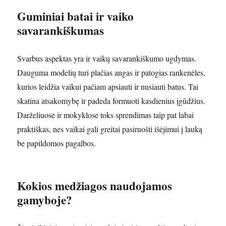
Guminiai batai ir vaiko
savarankiškumas
Svarbus aspektas yra ir vaikų savarankiškumo ugdymas.
Dauguma modelių turi plačias angas ir patogias rankenėles,
kurios leidžia vaikui pačiam apsiauti ir nusiauti batus. Tai
skatina atsakomybę ir padeda formuoti kasdienius įgūdžius.
Darželiuose ir mokyklose toks sprendimas taip pat labai
praktiškas, nes vaikai gali greitai pasiruošti išėjimui į lauką
be papildomos pagalbos.
Kokios medžiagos naudojamos
gamyboje?