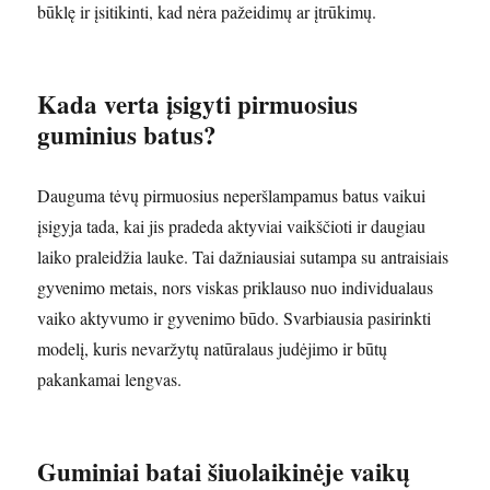
būklę ir įsitikinti, kad nėra pažeidimų ar įtrūkimų.
Kada verta įsigyti pirmuosius
guminius batus?
Dauguma tėvų pirmuosius neperšlampamus batus vaikui
įsigyja tada, kai jis pradeda aktyviai vaikščioti ir daugiau
laiko praleidžia lauke. Tai dažniausiai sutampa su antraisiais
gyvenimo metais, nors viskas priklauso nuo individualaus
vaiko aktyvumo ir gyvenimo būdo. Svarbiausia pasirinkti
modelį, kuris nevaržytų natūralaus judėjimo ir būtų
pakankamai lengvas.
Guminiai batai šiuolaikinėje vaikų