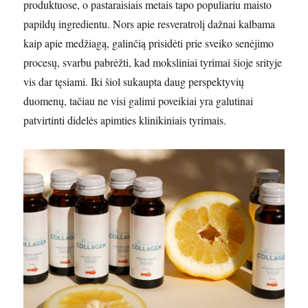
produktuose, o pastaraisiais metais tapo populiariu maisto
papildų ingredientu. Nors apie resveratrolį dažnai kalbama
kaip apie medžiagą, galinčią prisidėti prie sveiko senėjimo
procesų, svarbu pabrėžti, kad moksliniai tyrimai šioje srityje
vis dar tęsiami. Iki šiol sukaupta daug perspektyvių
duomenų, tačiau ne visi galimi poveikiai yra galutinai
patvirtinti didelės apimties klinikiniais tyrimais.