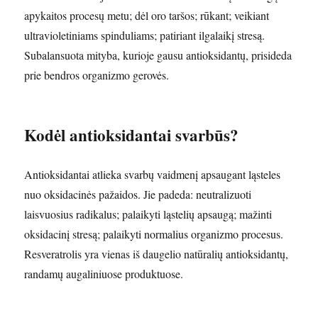
apykaitos procesų metu; dėl oro taršos; rūkant; veikiant
ultravioletiniams spinduliams; patiriant ilgalaikį stresą.
Subalansuota mityba, kurioje gausu antioksidantų, prisideda
prie bendros organizmo gerovės.
Kodėl antioksidantai svarbūs?
Antioksidantai atlieka svarbų vaidmenį apsaugant ląsteles
nuo oksidacinės pažaidos. Jie padeda: neutralizuoti
laisvuosius radikalus; palaikyti ląstelių apsaugą; mažinti
oksidacinį stresą; palaikyti normalius organizmo procesus.
Resveratrolis yra vienas iš daugelio natūralių antioksidantų,
randamų augaliniuose produktuose.