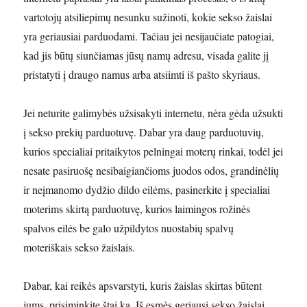
vartotojų atsiliepimų nesunku sužinoti, kokie sekso žaislai
yra geriausiai parduodami. Tačiau jei nesijaučiate patogiai,
kad jis būtų siunčiamas jūsų namų adresu, visada galite jį
pristatyti į draugo namus arba atsiimti iš pašto skyriaus.
Jei neturite galimybės užsisakyti internetu, nėra gėda užsukti
į sekso prekių parduotuvę. Dabar yra daug parduotuvių,
kurios specialiai pritaikytos pelningai moterų rinkai, todėl jei
nesate pasiruošę nesibaigiančioms juodos odos, grandinėlių
ir neįmanomo dydžio dildo eilėms, pasinerkite į specialiai
moterims skirtą parduotuvę, kurios laimingos rožinės
spalvos eilės be galo užpildytos nuostabių spalvų
moteriškais sekso žaislais.
Dabar, kai reikės apsvarstyti, kuris žaislas skirtas būtent
jums, prisiminkite štai ką. Iš esmės geriausi sekso žaislai