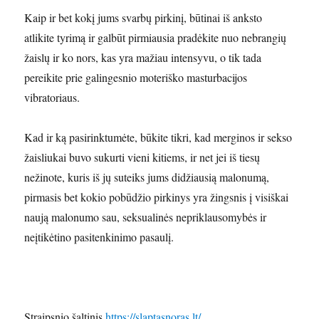
Kaip ir bet kokį jums svarbų pirkinį, būtinai iš anksto
atlikite tyrimą ir galbūt pirmiausia pradėkite nuo nebrangių
žaislų ir ko nors, kas yra mažiau intensyvu, o tik tada
pereikite prie galingesnio moteriško masturbacijos
vibratoriaus.
Kad ir ką pasirinktumėte, būkite tikri, kad merginos ir sekso
žaisliukai buvo sukurti vieni kitiems, ir net jei iš tiesų
nežinote, kuris iš jų suteiks jums didžiausią malonumą,
pirmasis bet kokio pobūdžio pirkinys yra žingsnis į visiškai
naują malonumo sau, seksualinės nepriklausomybės ir
neįtikėtino pasitenkinimo pasaulį.
Straipsnio šaltinis
https://slaptasnoras.lt/