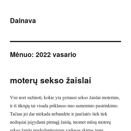
Dainava
Mėnuo:
2022 vasario
moterų sekso žaislai
Visi nori sužinoti, kokie yra geriausi sekso žaislai moterims,
ir iš tikrųjų tai visada priklauso nuo asmeninio pasirinkimo.
Tačiau jei dar niekada nebandėte ir jaučiatės šiek tiek
nedrąsiai įsigydami pirmąjį žaislą, tuomet mūsų moterų
sekso žaislų pradedantiesiems vadovas skirtas jums.