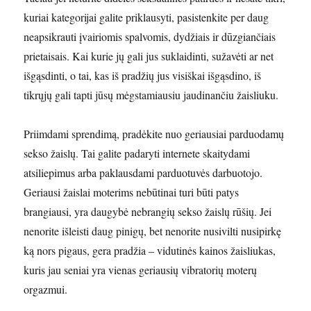
kuriai kategorijai galite priklausyti, pasistenkite per daug
neapsikrauti įvairiomis spalvomis, dydžiais ir dūzgiančiais
prietaisais. Kai kurie jų gali jus suklaidinti, sužavėti ar net
išgąsdinti, o tai, kas iš pradžių jus visiškai išgąsdino, iš
tikrųjų gali tapti jūsų mėgstamiausiu jaudinančiu žaisliuku.
Priimdami sprendimą, pradėkite nuo geriausiai parduodamų
sekso žaislų. Tai galite padaryti internete skaitydami
atsiliepimus arba paklausdami parduotuvės darbuotojo.
Geriausi žaislai moterims nebūtinai turi būti patys
brangiausi, yra daugybė nebrangių sekso žaislų rūšių. Jei
nenorite išleisti daug pinigų, bet nenorite nusivilti nusipirkę
ką nors pigaus, gera pradžia – vidutinės kainos žaisliukas,
kuris jau seniai yra vienas geriausių vibratorių moterų
orgazmui.