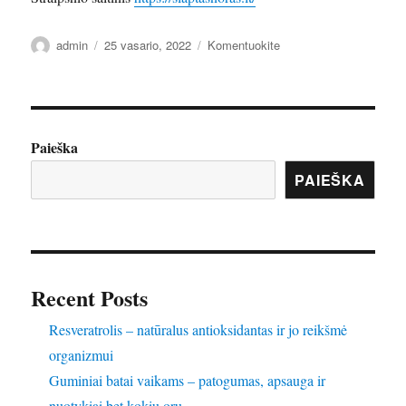
Autorius
Paskelbta
įrašą
admin
25 vasario, 2022
Komentuokite
moterų
sekso
žaislai
Paieška
PAIEŠKA
Recent Posts
Resveratrolis – natūralus antioksidantas ir jo reikšmė
organizmui
Guminiai batai vaikams – patogumas, apsauga ir
nuotykiai bet kokiu oru