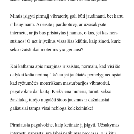
Mintis įsigyti pirmąjį vibratorių gali būti jaudinanti, bet kartu
ir bauginanti. Ar eisite į parduotuvę, ar užsisakysite
internetu, ar jis bus pristatytas į namus, o kas, jei kas nors
sužinos! O net ir įveikus visas šias kliūtis, kaip žinoti, kurie
sekso žaisliukai moterims yra geriausi?
Kai kalbama apie merginas ir žaislus, normalu, kad visi šie
dalykai kelia nerimą. Tačiau jei jaučiatės pernelyg nedrąsiai,
kad ryžtumėtės moteriškam masturbacijos vibratoriui,
pagalvokite dar kartą. Kiekviena moteris, turinti sekso
žaisliuką, turėjo nugalėti šiuos jausmus ir dažniausiai
galiausiai tampa visai nebloga kolekcininke!
Pirmiausia pagalvokite, kaip ketinate jį įsigyti. Užsakymas
internetu paprastai yra labai patikimas procesas, o iš kitų