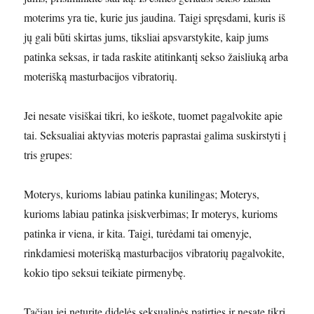
moterims yra tie, kurie jus jaudina. Taigi spręsdami, kuris iš
jų gali būti skirtas jums, tiksliai apsvarstykite, kaip jums
patinka seksas, ir tada raskite atitinkantį sekso žaisliuką arba
moterišką masturbacijos vibratorių.
Jei nesate visiškai tikri, ko ieškote, tuomet pagalvokite apie
tai. Seksualiai aktyvias moteris paprastai galima suskirstyti į
tris grupes:
Moterys, kurioms labiau patinka kunilingas; Moterys,
kurioms labiau patinka įsiskverbimas; Ir moterys, kurioms
patinka ir viena, ir kita. Taigi, turėdami tai omenyje,
rinkdamiesi moterišką masturbacijos vibratorių pagalvokite,
kokio tipo seksui teikiate pirmenybę.
Tačiau jei neturite didelės seksualinės patirties ir nesate tikri,