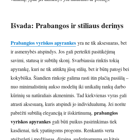
Išvada: Prabangos ir stiliaus derinys
Prabangios vyriskos apyrankes
yra ne tik aksesuaras, bet
ir asmenybės atspindys. Jos gali perteikti pasitikėjimą
savimi, statusą ir subtilų skonį. Svarbiausia rinktis tokią
apyrankę, kuri ne tik atitiktų jūsų stilių, bet ir būtų patogi bei
kokybiška. Šiandien rinkoje galima rasti itin plačią pasiūlą –
nuo minimalistinių aukso modelių iki unikalių rankų darbo
kūrinių su natūraliais akmenimis. Tad kiekvienas vyras gali
atrasti aksesuarą, kuris atspindi jo individualumą. Jei norite
prabangios
pabrėžti subtilią eleganciją ir išskirtinumą,
vyriskos apyrankes
gali būti puikus pasirinkimas tiek
kasdienai, tiek ypatingoms progoms. Renkantis verta
atsižvelgti į medžiagas, dizainą, suderinamumą su kitais