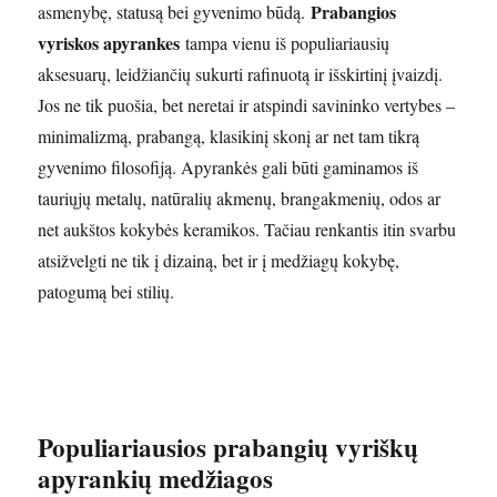
Prabangios
asmenybę, statusą bei gyvenimo būdą.
vyriskos apyrankes
tampa vienu iš populiariausių
aksesuarų, leidžiančių sukurti rafinuotą ir išskirtinį įvaizdį.
Jos ne tik puošia, bet neretai ir atspindi savininko vertybes –
minimalizmą, prabangą, klasikinį skonį ar net tam tikrą
gyvenimo filosofiją. Apyrankės gali būti gaminamos iš
tauriųjų metalų, natūralių akmenų, brangakmenių, odos ar
net aukštos kokybės keramikos. Tačiau renkantis itin svarbu
atsižvelgti ne tik į dizainą, bet ir į medžiagų kokybę,
patogumą bei stilių.
Populiariausios prabangių vyriškų
apyrankių medžiagos