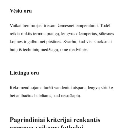
Vėsiu oru
Vaikai treniruojasi ir esant žemesnei temperatūrai. Todėl
reikia rinktis termo aprangą, lengvus džemperius, šiltesnes
kojines ir galbūt net pirštines. Svarbu, kad visi sluoksniai
būtų iš techninių medžiagų, o ne medvilnės.
Lietingu oru
Rekomenduojama turėti vandeniui atsparią lengvą striukę
bei antbačius bateliams, kad nesušlaptų.
Pagrindiniai kriterijai renkantis
aprangą vaikams futbolui