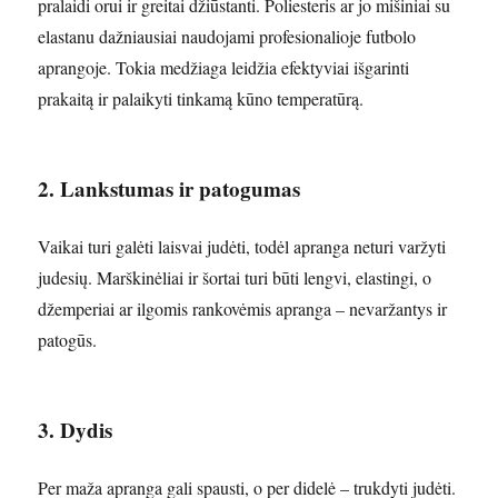
pralaidi orui ir greitai džiūstanti. Poliesteris ar jo mišiniai su
elastanu dažniausiai naudojami profesionalioje futbolo
aprangoje. Tokia medžiaga leidžia efektyviai išgarinti
prakaitą ir palaikyti tinkamą kūno temperatūrą.
2. Lankstumas ir patogumas
Vaikai turi galėti laisvai judėti, todėl apranga neturi varžyti
judesių. Marškinėliai ir šortai turi būti lengvi, elastingi, o
džemperiai ar ilgomis rankovėmis apranga – nevaržantys ir
patogūs.
3. Dydis
Per maža apranga gali spausti, o per didelė – trukdyti judėti.