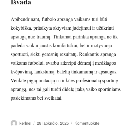
Išvada
Apibendrinant, futbolo apranga vaikams turi būti
kokybiška, pritaikyta aktyviam judėjimui ir užtikrinti
apsaugą nuo traumų. Tinkamai parinkta apranga ne tik
padeda vaikui jaustis komfortiškai, bet ir motyvuoja
sportuoti, siekti geresnių rezultatų. Renkantis apranga
vaikams futbolui, svarbu atkreipti dėmesį į medžiagos
kvėpavimą, lankstumą, batelių tinkamumą ir apsaugas.
Venkite pigių imitacijų ir rinkitės profesionalią sportinę
aprangą, nes tai gali turėti didelę įtaką vaiko sportiniams
pasiekimams bei sveikatai.
Autorius
Paskelbta
įrašą
kerlnei
28 lapkričio, 2025
Komentuokite
Įvadas:
Kodėl