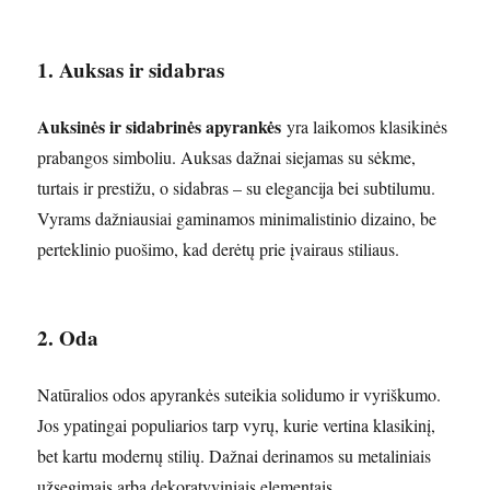
1. Auksas ir sidabras
Auksinės ir sidabrinės apyrankės
yra laikomos klasikinės
prabangos simboliu. Auksas dažnai siejamas su sėkme,
turtais ir prestižu, o sidabras – su elegancija bei subtilumu.
Vyrams dažniausiai gaminamos minimalistinio dizaino, be
perteklinio puošimo, kad derėtų prie įvairaus stiliaus.
2. Oda
Natūralios odos apyrankės suteikia solidumo ir vyriškumo.
Jos ypatingai populiarios tarp vyrų, kurie vertina klasikinį,
bet kartu modernų stilių. Dažnai derinamos su metaliniais
užsegimais arba dekoratyviniais elementais.