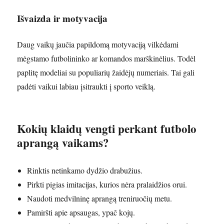
Išvaizda ir motyvacija
Daug vaikų jaučia papildomą motyvaciją vilkėdami
mėgstamo futbolininko ar komandos marškinėlius. Todėl
paplitę modeliai su populiarių žaidėjų numeriais. Tai gali
padėti vaikui labiau įsitraukti į sporto veiklą.
Kokių klaidų vengti perkant futbolo
aprangą vaikams?
Rinktis netinkamo dydžio drabužius.
Pirkti pigias imitacijas, kurios nėra pralaidžios orui.
Naudoti medvilninę aprangą treniruočių metu.
Pamiršti apie apsaugas, ypač kojų.