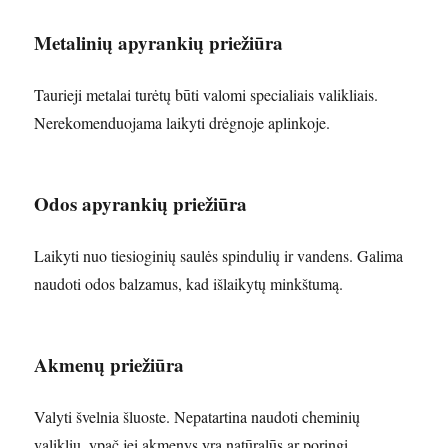
Metalinių apyrankių priežiūra
Taurieji metalai turėtų būti valomi specialiais valikliais.
Nerekomenduojama laikyti drėgnoje aplinkoje.
Odos apyrankių priežiūra
Laikyti nuo tiesioginių saulės spindulių ir vandens. Galima
naudoti odos balzamus, kad išlaikytų minkštumą.
Akmenų priežiūra
Valyti švelnia šluoste. Nepatartina naudoti cheminių
valiklių, ypač jei akmenys yra natūralūs ar poringi.