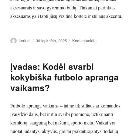
aksesuarais ir savo gyvenimo būdą. Tinkamai parinktas
aksesuaras gali tapti jūsų vizitine kortele ir stiliaus akcentu.
Autorius
Paskelbta
įrašą
kerlnei
30 lapkričio, 2025
Komentuokite
Įvadas:
Kodėl
verta
Įvadas: Kodėl svarbi
rinktis
prabangias
kokybiška futbolo apranga
vyriškas
vaikams?
apyrankes?
Futbolo apranga vaikams – tai ne tik stiliaus ar komandos
įvaizdžio dalis, bet ir itin svarbi priemonė, užtikrinanti
komfortą, saugumą bei našumą sporto metu. Vaikai yra
nuolat judantys, aktyvūs, greitai prakaituojantys, todėl jų