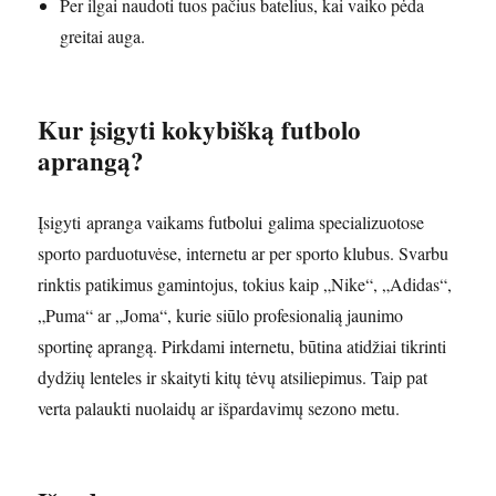
Per ilgai naudoti tuos pačius batelius, kai vaiko pėda
greitai auga.
Kur įsigyti kokybišką futbolo
aprangą?
Įsigyti apranga vaikams futbolui galima specializuotose
sporto parduotuvėse, internetu ar per sporto klubus. Svarbu
rinktis patikimus gamintojus, tokius kaip „Nike“, „Adidas“,
„Puma“ ar „Joma“, kurie siūlo profesionalią jaunimo
sportinę aprangą. Pirkdami internetu, būtina atidžiai tikrinti
dydžių lenteles ir skaityti kitų tėvų atsiliepimus. Taip pat
verta palaukti nuolaidų ar išpardavimų sezono metu.