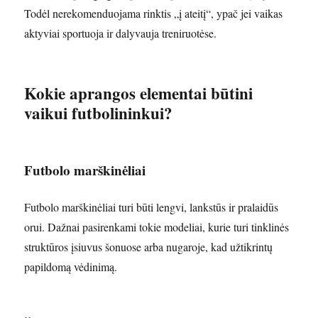
Todėl nerekomenduojama rinktis „į ateitį“, ypač jei vaikas
aktyviai sportuoja ir dalyvauja treniruotėse.
Kokie aprangos elementai būtini
vaikui futbolininkui?
Futbolo marškinėliai
Futbolo marškinėliai turi būti lengvi, lankstūs ir pralaidūs
orui. Dažnai pasirenkami tokie modeliai, kurie turi tinklinės
struktūros įsiuvus šonuose arba nugaroje, kad užtikrintų
papildomą vėdinimą.