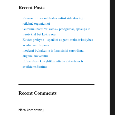
Recent Posts
Resveratrolis – natūralus antioksidantas ir jo
reikšmė organizmui
Guminiai batai vaikams – patogumas, apsauga ir
nuotykiai bet kokiu oru
Žuvies prekyba – sparčiai auganti rinka ir kokybės
svarba vartotojams
moderni buhalterija ir finansiniai sprendimai
augančiam verslui
Eukanuba – kokybiška mityba aktyviems ir
sveikiems šunims
Recent Comments
Nėra komentarų.