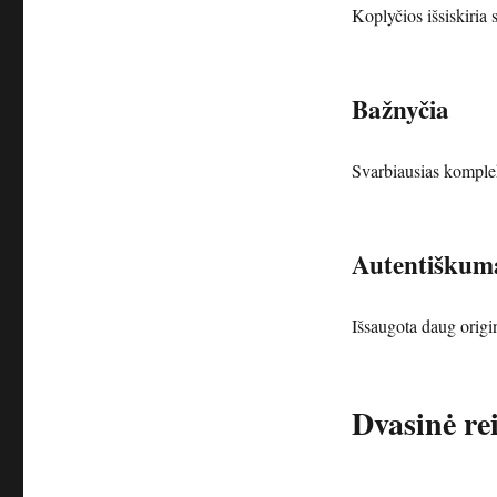
Koplyčios išsiskiria s
Bažnyčia
Svarbiausias komple
Autentiškum
Išsaugota daug origin
Dvasinė re