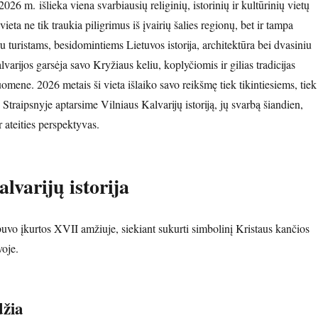
2026 m. išlieka viena svarbiausių religinių, istorinių ir kultūrinių vietų
vieta ne tik traukia piligrimus iš įvairių šalies regionų, bet ir tampa
u turistams, besidomintiems Lietuvos istorija, architektūra bei dvasiniu
varijos garsėja savo Kryžiaus keliu, koplyčiomis ir gilias tradicijas
mene. 2026 metais ši vieta išlaiko savo reikšmę tiek tikintiesiems, tiek
Straipsnyje aptarsime Vilniaus Kalvarijų istoriją, jų svarbą šiandien,
ir ateities perspektyvas.
lvarijų istorija
buvo įkurtos XVII amžiuje, siekiant sukurti simbolinį Kristaus kančios
voje.
džia