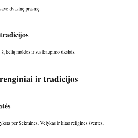
i savo dvasinę prasmę.
tradicijos
a šį kelią maldos ir susikaupimo tikslais.
enginiai ir tradicijos
ntės
yksta per Sekmines, Velykas ir kitas religines šventes.