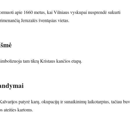
formuoti apie 1660 metus, kai Vilniaus vyskupai nusprendė sukurti
primenančią Jeruzalės šventąsias vietas.
kšmė
imbolizuoja tam tikrą Kristaus kančios etapą.
šbandymai
 Kalvarijos patyrė karų, okupacijų ir sunaikinimų laikotarpius, tačiau bu
os ateities kartoms.