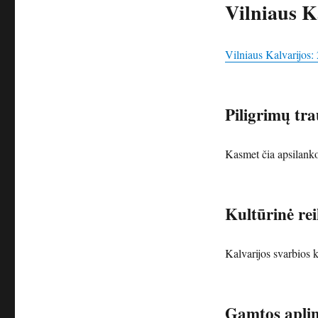
Vilniaus K
Vilniaus Kalvarijos:
Piligrimų tra
Kasmet čia apsilanko
Kultūrinė re
Kalvarijos svarbios ka
Gamtos apli