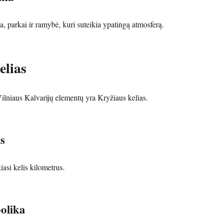
a, parkai ir ramybė, kuri suteikia ypatingą atmosferą.
elias
ilniaus Kalvarijų elementų yra Kryžiaus kelias.
s
iasi kelis kilometrus.
bolika