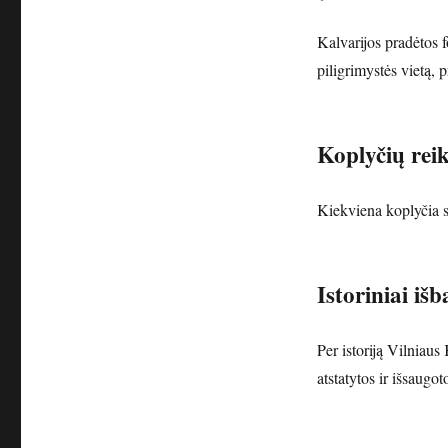
Kalvarijos pradėtos 
piligrimystės vietą, 
Koplyčių rei
Kiekviena koplyčia s
Istoriniai i
Per istoriją Vilniaus
atstatytos ir išsaugot