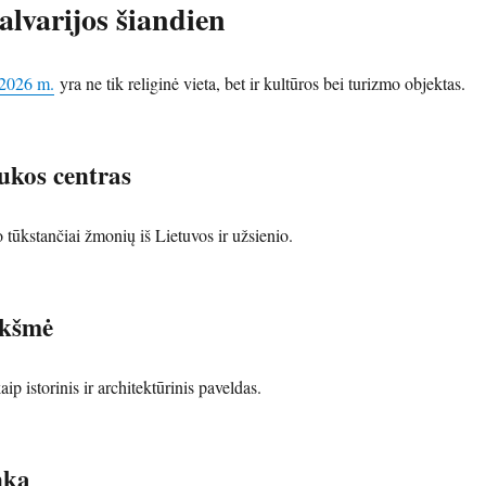
alvarijos šiandien
 2026 m.
yra ne tik religinė vieta, bet ir kultūros bei turizmo objektas.
ukos centras
 tūkstančiai žmonių iš Lietuvos ir užsienio.
ikšmė
ip istorinis ir architektūrinis paveldas.
nka