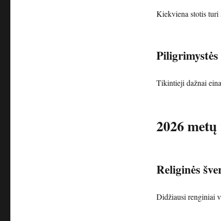
Kiekviena stotis tur
Piligrimystės 
Tikintieji dažnai ein
2026 metų r
Religinės šve
Didžiausi renginiai v