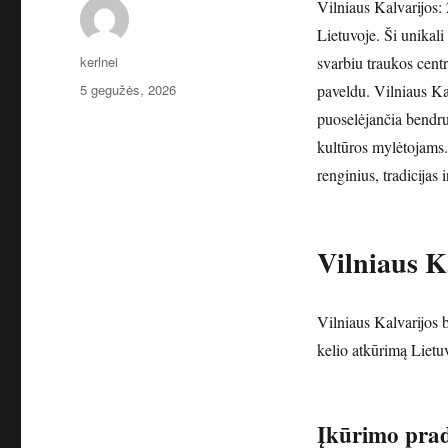
Vilniaus Kalvarijos: 
Lietuvoje. Ši unikali 
Autorius
kerlnei
svarbiu traukos centr
Paskelbta
5 gegužės, 2026
paveldu. Vilniaus Kal
puoselėjančia bendruo
kultūros mylėtojams. 
renginius, tradicijas 
Vilniaus Ka
Vilniaus Kalvarijos 
kelio atkūrimą Lietu
Įkūrimo pra