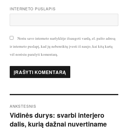
INTERNETO PUSLAPIS
Noriu savo interneto naršyklėje išsaugoti vardą, el. pašto adresą
ir interneto puslapį, kad jų nebereiktų įvesti iš naujo, kai kitą kartą
vėl norėsiu parašyti komentarą.
Navigacija
ANKSTESNIS
tarp
Vidinės durys: svarbi interjero
Ankstesnis
dalis, kurią dažnai nuvertiname
įrašas:
įrašų