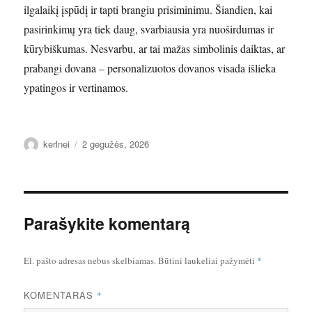
ilgalaikį įspūdį ir tapti brangiu prisiminimu. Šiandien, kai
pasirinkimų yra tiek daug, svarbiausia yra nuoširdumas ir
kūrybiškumas. Nesvarbu, ar tai mažas simbolinis daiktas, ar
prabangi dovana – personalizuotos dovanos visada išlieka
ypatingos ir vertinamos.
Autorius
Paskelbta
kerlnei
2 gegužės, 2026
Parašykite komentarą
El. pašto adresas nebus skelbiamas.
Būtini laukeliai pažymėti
*
KOMENTARAS
*