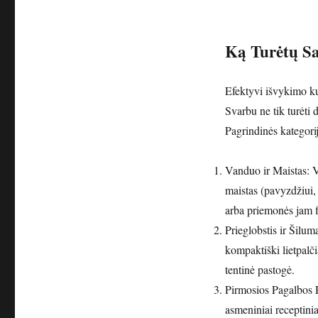
Ką Turėtų Sa
Efektyvi išvykimo ku
Svarbu ne tik turėti 
Pagrindinės kategorijo
Vanduo ir Maistas: V
maistas (pavyzdžiui,
arba priemonės jam f
Prieglobstis ir Šilum
kompaktiški lietpalčia
tentinė pastogė.
Pirmosios Pagalbos Ri
asmeniniai receptinia