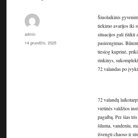
Šiuolaikinis gyvenim
tiekimo avarijos iki 
Autorius
admin
situacijos gali ištikt
Paskelbta
14 gruodžio, 2025
pasirengimas. Būtent
tiesiog kuprinė, priki
rinkinys, sukomplekt
72 valandas po įvyki
72 valandų laikotarpi
vietinės valdžios insti
pagalbą. Per šias tris
šiluma, vandeniu, ma
išvengti chaoso ir str