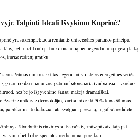
vyje Talpinti Ideali Išvykimo Kuprinė?
prinė yra sukomplektuota remiantis universalios paramos principu.
daiktus, bet ir užtikrinti jų funkcionalumą bei negendanumą ilgesnį laiką
s, kurias reikėtų įtraukti:
isiems šeimos nariams skirtas negendantis, didelės energetinės vertės
 išgyvenimo daviniai ar energetiniai batonėliai). Svarbiausia – vanduo
iltruoti, nes be jo išgyvenimo šansai mažėja dramatiškai.
a: Avarinė antklodė (termofolija), kuri sulaiko iki 90% kūno šilumos,
i, papildomi šilti drabužiai, atsižvelgiant į sezoną, ir galbūt nedidelė
nkinys: Standartinis rinkinys su tvarsčiais, antiseptikais, taip pat
i vaistai ir bet kokie specialūs medicininiai poreikiai.