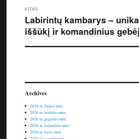
KITAS
Labirintų kambarys – unikal
Kitas
įrašas:
iššūkį ir komandinius gebė
Archives
2026 m. liepos mėn.
2026 m. birželio mėn.
2026 m. gegužės mėn.
2026 m. balandžio mėn.
2026 m. kovo mėn.
2026 m. vasario mėn.