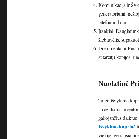
Komunikacija ir Švie
generatoriumi, nešio
telefonui įkrauti.
Įrankiai: Daugiafunkc
žiebtuvėlis, supakuo
Dokumentai ir Finan
sutarčių) kopijos ir 
Nuolatinė Pr
Turėti išvykimo kupri
– reguliarus inventor
galiojančius daiktus 
Išvykimo kuprinė
t
vietoje, geriausia pr