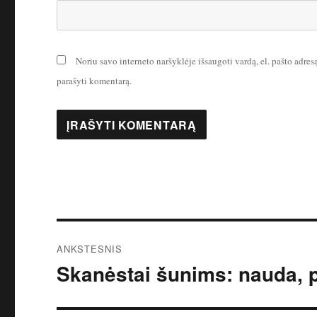
Noriu savo interneto naršyklėje išsaugoti vardą, el. pašto adresą 
parašyti komentarą.
Navigacija
ANKSTESNIS
tarp
Skanėstai šunims: nauda, 
Ankstesnis
įrašas:
įrašų