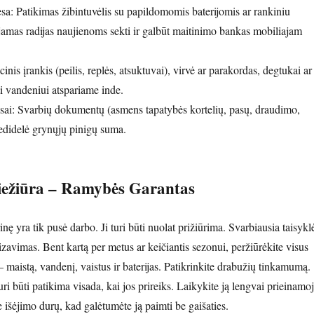
sa: Patikimas žibintuvėlis su papildomomis baterijomis ar rankiniu
jamas radijas naujienoms sekti ir galbūt maitinimo bankas mobiliajam
inis įrankis (peilis, replės, atsuktuvai), virvė ar parakordas, degtukai ar
ti vandeniui atspariame inde.
sai: Svarbių dokumentų (asmens tapatybės kortelių, pasų, draudimo,
nedidelė grynųjų pinigų suma.
iežiūra – Ramybės Garantas
nę yra tik pusė darbo. Ji turi būti nuolat prižiūrima. Svarbiausia taisykl
izavimas. Bent kartą per metus ar keičiantis sezonui, peržiūrėkite visus
– maistą, vandenį, vaistus ir baterijas. Patikrinkite drabužių tinkamumą.
uri būti patikima visada, kai jos prireiks. Laikykite ją lengvai prieinamo
ie išėjimo durų, kad galėtumėte ją paimti be gaišaties.