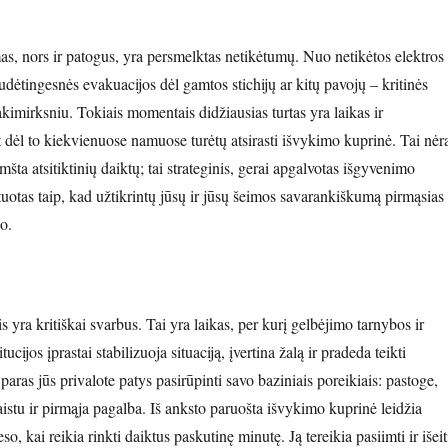
as, nors ir patogus, yra persmelktas netikėtumų. Nuo netikėtos elektros
sudėtingesnės evakuacijos dėl gamtos stichijų ar kitų pavojų – kritinės
i akimirksniu. Tokiais momentais didžiausias turtas yra laikas ir
 dėl to kiekvienuose namuose turėtų atsirasti išvykimo kuprinė. Tai nėr
mšta atsitiktinių daiktų; tai strateginis, gerai apgalvotas išgyvenimo
uotas taip, kad užtikrintų jūsų ir jūsų šeimos savarankiškumą pirmąsias
o.
s yra kritiškai svarbus. Tai yra laikas, per kurį gelbėjimo tarnybos ir
tucijos įprastai stabilizuoja situaciją, įvertina žalą ir pradeda teikti
 paras jūs privalote patys pasirūpinti savo baziniais poreikiais: pastoge,
istu ir pirmąja pagalba. Iš anksto paruošta išvykimo kuprinė leidžia
eso, kai reikia rinkti daiktus paskutinę minutę. Ją tereikia pasiimti ir išeit