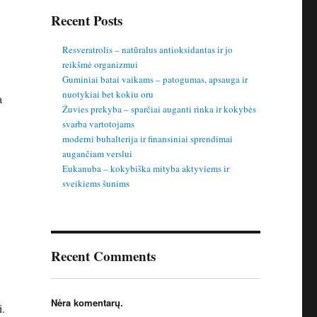
Recent Posts
Resveratrolis – natūralus antioksidantas ir jo
reikšmė organizmui
Guminiai batai vaikams – patogumas, apsauga ir
nuotykiai bet kokiu oru
a
Žuvies prekyba – sparčiai auganti rinka ir kokybės
svarba vartotojams
moderni buhalterija ir finansiniai sprendimai
augančiam verslui
Eukanuba – kokybiška mityba aktyviems ir
sveikiems šunims
Recent Comments
Nėra komentarų.
i.