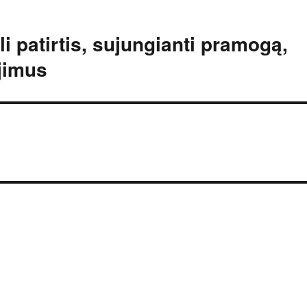
i patirtis, sujungianti pramogą,
jimus