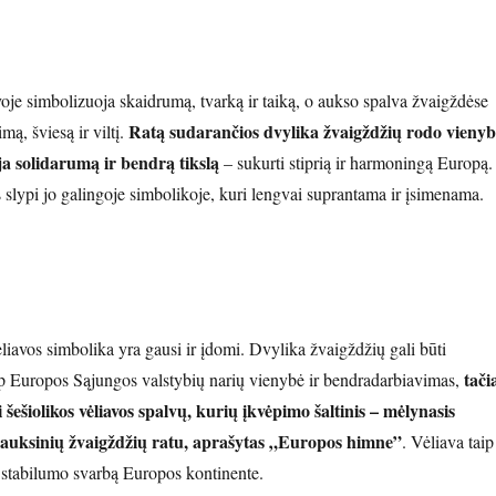
oje simbolizuoja skaidrumą, tvarką ir taiką, o aukso spalva žvaigždėse
Ratą sudarančios dvylika žvaigždžių rodo vienyb
mą, šviesą ir viltį.
ja solidarumą ir bendrą tikslą
– sukurti stiprią ir harmoningą Europą.
slypi jo galingoje simbolikoje, kuri lengvai suprantama ir įsimenama.
iavos simbolika yra gausi ir įdomi. Dvylika žvaigždžių gali būti
tači
p Europos Sąjungos valstybių narių vienybė ir bendradarbiavimas,
i šešiolikos vėliavos spalvų, kurių įkvėpimo šaltinis – mėlynasis
 auksinių žvaigždžių ratu, aprašytas „Europos himne”
. Vėliava taip
r stabilumo svarbą Europos kontinente.