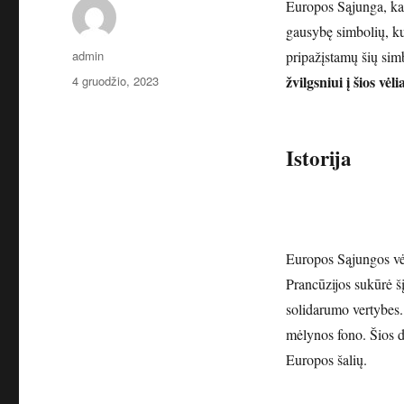
Europos Sąjunga, kaip
gausybę simbolių, kur
Autorius
admin
pripažįstamų šių sim
Paskelbta
žvilgsniui į šios vėl
4 gruodžio, 2023
Istorija
Europos Sąjungos vėl
Prancūzijos sukūrė š
solidarumo vertybes.
mėlynos fono. Šios d
Europos šalių.