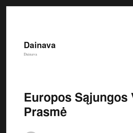
Dainava
Dainava
Europos Sąjungos V
Prasmė