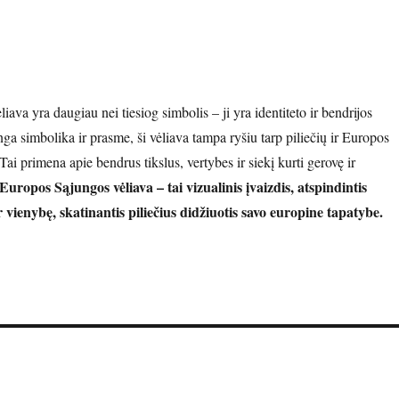
ava yra daugiau nei tiesiog simbolis – ji yra identiteto ir bendrijos
inga simbolika ir prasme, ši vėliava tampa ryšiu tarp piliečių ir Europos
Tai primena apie bendrus tikslus, vertybes ir siekį kurti gerovę ir
Europos Sąjungos vėliava – tai vizualinis įvaizdis, atspindintis
r vienybę, skatinantis piliečius didžiuotis savo europine tapatybe.