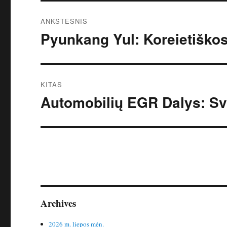
Navigacija
ANKSTESNIS
tarp
Pyunkang Yul: Koreietiško
Ankstesnis
įrašas:
įrašų
KITAS
Automobilių EGR Dalys: Sv
Kitas
įrašas:
Archives
2026 m. liepos mėn.