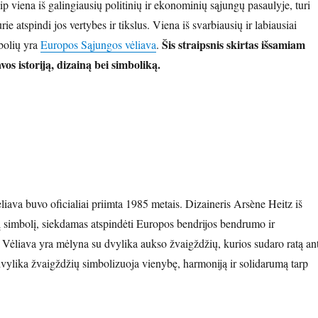
 viena iš galingiausių politinių ir ekonominių sąjungų pasaulyje, turi
ie atspindi jos vertybes ir tikslus. Viena iš svarbiausių ir labiausiai
Šis straipsnis skirtas išsamiam
bolių yra
Europos Sąjungos vėliava
.
iavos istoriją, dizainą bei simboliką.
iava buvo oficialiai priimta 1985 metais. Dizaineris Arsène Heitz iš
į simbolį, siekdamas atspindėti Europos bendrijos bendrumo ir
 Vėliava yra mėlyna su dvylika aukso žvaigždžių, kurios sudaro ratą an
vylika žvaigždžių simbolizuoja vienybę, harmoniją ir solidarumą tarp