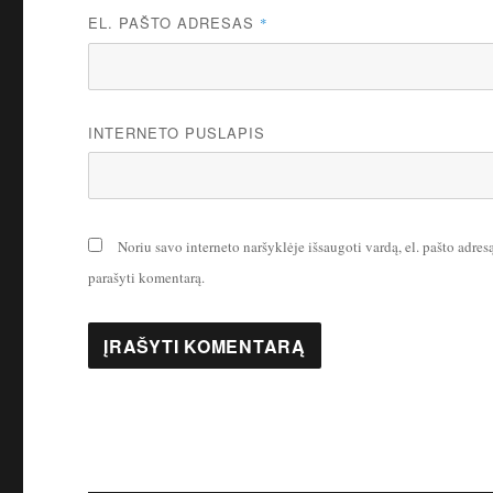
EL. PAŠTO ADRESAS
*
INTERNETO PUSLAPIS
Noriu savo interneto naršyklėje išsaugoti vardą, el. pašto adresą 
parašyti komentarą.