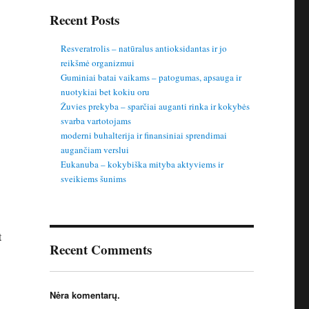
Recent Posts
Resveratrolis – natūralus antioksidantas ir jo
reikšmė organizmui
Guminiai batai vaikams – patogumas, apsauga ir
nuotykiai bet kokiu oru
Žuvies prekyba – sparčiai auganti rinka ir kokybės
svarba vartotojams
moderni buhalterija ir finansiniai sprendimai
augančiam verslui
Eukanuba – kokybiška mityba aktyviems ir
sveikiems šunims
t
Recent Comments
Nėra komentarų.