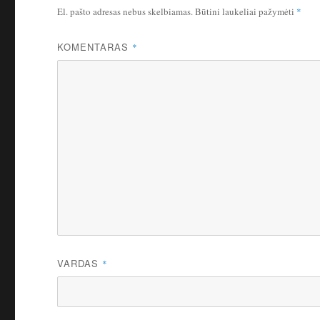
El. pašto adresas nebus skelbiamas.
Būtini laukeliai pažymėti
*
KOMENTARAS
*
VARDAS
*