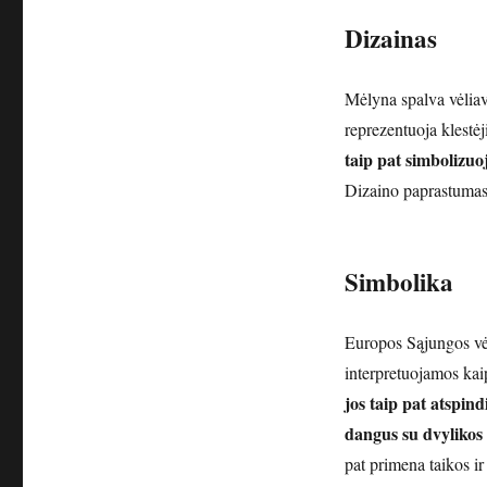
Dizainas
Mėlyna spalva vėliav
reprezentuoja klestėji
taip pat simbolizuo
Dizaino paprastumas 
Simbolika
Europos Sąjungos vėl
interpretuojamos kai
jos taip pat atspind
dangus su dvylikos
pat primena taikos i