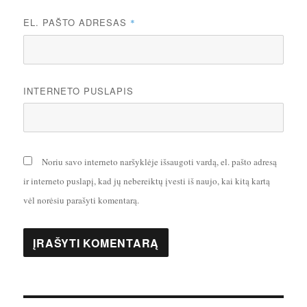
EL. PAŠTO ADRESAS
*
INTERNETO PUSLAPIS
Noriu savo interneto naršyklėje išsaugoti vardą, el. pašto adresą
ir interneto puslapį, kad jų nebereiktų įvesti iš naujo, kai kitą kartą
vėl norėsiu parašyti komentarą.