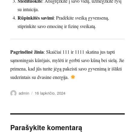
Medituokite
: Atsigręžkite į savo vidų, užmegzkite ryšį
su intuicija.
Rūpinkitės savimi
: Pradėkite sveiką gyvenseną,
stiprinkite savo emocinę ir fizinę sveikatą.
Pagrindinė žinia
: Skaičiai 111 ir 1111 skatina jus tapti
sąmoningais kūrėjais, mylėti ir gerbti savo kūną bei sielą. Jie
primena, kad jūs turite jėgą pakeisti savo gyvenimą ir išlikti
suderintais su dvasine energija.
Autorius
Paskelbta
admin
16 lapkričio, 2024
Parašykite komentarą