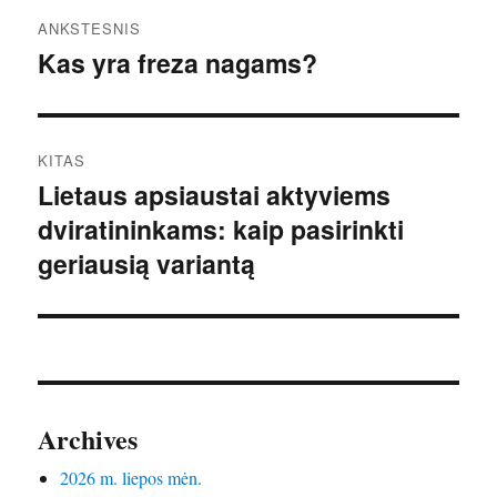
Navigacija
ANKSTESNIS
tarp
Kas yra freza nagams?
Ankstesnis
įrašas:
įrašų
KITAS
Lietaus apsiaustai aktyviems
Kitas
dviratininkams: kaip pasirinkti
įrašas:
geriausią variantą
Archives
2026 m. liepos mėn.