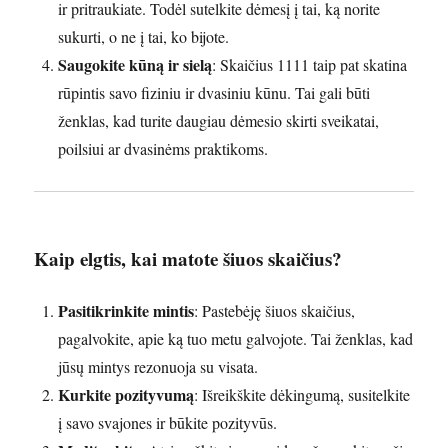
ir pritraukiate. Todėl sutelkite dėmesį į tai, ką norite
sukurti, o ne į tai, ko bijote.
Saugokite kūną ir sielą
: Skaičius 1111 taip pat skatina
rūpintis savo fiziniu ir dvasiniu kūnu. Tai gali būti
ženklas, kad turite daugiau dėmesio skirti sveikatai,
poilsiui ar dvasinėms praktikoms.
Kaip elgtis, kai matote šiuos skaičius?
Pasitikrinkite mintis
: Pastebėję šiuos skaičius,
pagalvokite, apie ką tuo metu galvojote. Tai ženklas, kad
jūsų mintys rezonuoja su visata.
Kurkite pozityvumą
: Išreikškite dėkingumą, susitelkite
į savo svajones ir būkite pozityvūs.