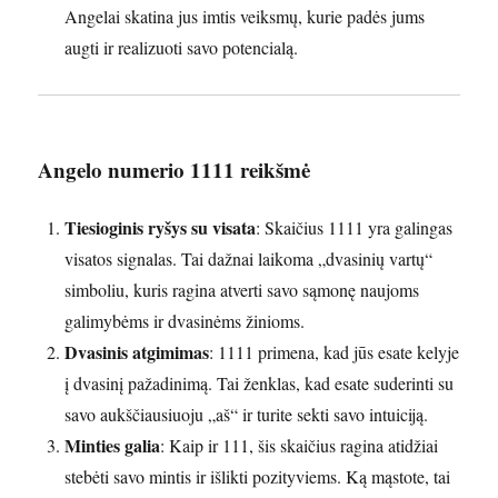
Angelai skatina jus imtis veiksmų, kurie padės jums
augti ir realizuoti savo potencialą.
Angelo numerio 1111 reikšmė
Tiesioginis ryšys su visata
: Skaičius 1111 yra galingas
visatos signalas. Tai dažnai laikoma „dvasinių vartų“
simboliu, kuris ragina atverti savo sąmonę naujoms
galimybėms ir dvasinėms žinioms.
Dvasinis atgimimas
: 1111 primena, kad jūs esate kelyje
į dvasinį pažadinimą. Tai ženklas, kad esate suderinti su
savo aukščiausiuoju „aš“ ir turite sekti savo intuiciją.
Minties galia
: Kaip ir 111, šis skaičius ragina atidžiai
stebėti savo mintis ir išlikti pozityviems. Ką mąstote, tai