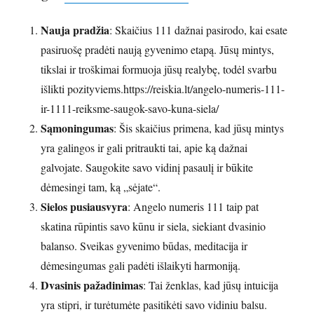
Nauja pradžia
: Skaičius 111 dažnai pasirodo, kai esate
pasiruošę pradėti naują gyvenimo etapą. Jūsų mintys,
tikslai ir troškimai formuoja jūsų realybę, todėl svarbu
išlikti pozityviems.https://reiskia.lt/angelo-numeris-111-
ir-1111-reiksme-saugok-savo-kuna-siela/
Sąmoningumas
: Šis skaičius primena, kad jūsų mintys
yra galingos ir gali pritraukti tai, apie ką dažnai
galvojate. Saugokite savo vidinį pasaulį ir būkite
dėmesingi tam, ką „sėjate“.
Sielos pusiausvyra
: Angelo numeris 111 taip pat
skatina rūpintis savo kūnu ir siela, siekiant dvasinio
balanso. Sveikas gyvenimo būdas, meditacija ir
dėmesingumas gali padėti išlaikyti harmoniją.
Dvasinis pažadinimas
: Tai ženklas, kad jūsų intuicija
yra stipri, ir turėtumėte pasitikėti savo vidiniu balsu.