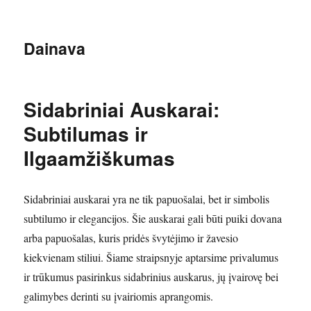
Dainava
Sidabriniai Auskarai:
Subtilumas ir
Ilgaamžiškumas
Sidabriniai auskarai yra ne tik papuošalai, bet ir simbolis
subtilumo ir elegancijos. Šie auskarai gali būti puiki dovana
arba papuošalas, kuris pridės švytėjimo ir žavesio
kiekvienam stiliui. Šiame straipsnyje aptarsime privalumus
ir trūkumus pasirinkus sidabrinius auskarus, jų įvairovę bei
galimybes derinti su įvairiomis aprangomis.