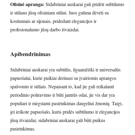
Ofisinė apranga:
Sidabriniai auskarai gali pridėti subtilumo
ir stiliaus jūsų ofisiniam stiliui. Juos galima dėvėti su
kostiumais ar sijonais, pridedant elegancijos ir
profesionalumo jūsų darbo išvaizdai.
Apibendrinimas
Sidabriniai auskarai yra subtilūs, ilgaamžiški ir universalūs
papuošalai, kurie puikiai derinasi su įvairiomis aprangos
spalvomis ir stiliais. Nepaisant to, kad jie gali reikalauti
periodinio poliravimo ir būti jautrūs odai, jie vis dar yra
populiari ir mėgstami pasirinkimas daugeliui žmonių. Taigi,
jei ieškote papuošalo, kuris pridės subtilumo ir elegancijos
jūsų išvaizdai, sidabriniai auskarai gali būti puikus
pasirinkimas.