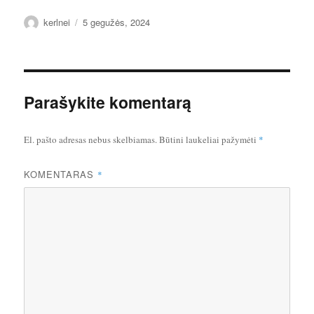
Autorius
Paskelbta
kerlnei
5 gegužės, 2024
Parašykite komentarą
El. pašto adresas nebus skelbiamas.
Būtini laukeliai pažymėti
*
KOMENTARAS
*