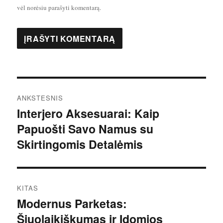
vėl norėsiu parašyti komentarą.
Navigacija
ANKSTESNIS
tarp
Interjero Aksesuarai: Kaip
Ankstesnis
Papuošti Savo Namus su
įrašas:
įrašų
Skirtingomis Detalėmis
KITAS
Modernus Parketas:
Kitas
Šiuolaikiškumas ir Įdomios
įrašas: