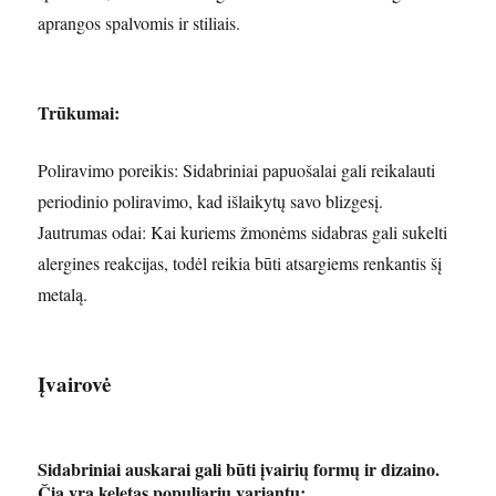
aprangos spalvomis ir stiliais.
Trūkumai:
Poliravimo poreikis: Sidabriniai papuošalai gali reikalauti
periodinio poliravimo, kad išlaikytų savo blizgesį.
Jautrumas odai: Kai kuriems žmonėms sidabras gali sukelti
alergines reakcijas, todėl reikia būti atsargiems renkantis šį
metalą.
Įvairovė
Sidabriniai auskarai gali būti įvairių formų ir dizaino.
Čia yra keletas populiarių variantų: