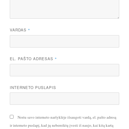
VARDAS
*
EL. PAŠTO ADRESAS
*
INTERNETO PUSLAPIS
Noriu savo interneto naršyklėje išsaugoti vardą, el. pašto adresą
ir interneto puslapį, kad jų nebereiktų įvesti iš naujo, kai kitą kartą