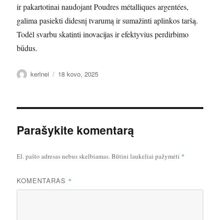
ir pakartotinai naudojant Poudres métalliques argentées,
galima pasiekti didesnį tvarumą ir sumažinti aplinkos taršą.
Todėl svarbu skatinti inovacijas ir efektyvius perdirbimo
būdus.
Autorius
Paskelbta
kerlnei
18 kovo, 2025
Parašykite komentarą
El. pašto adresas nebus skelbiamas.
Būtini laukeliai pažymėti
*
KOMENTARAS
*