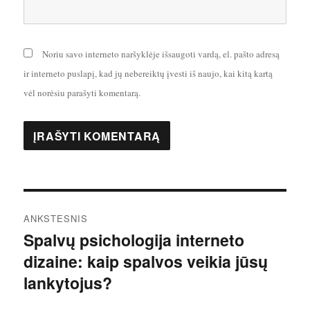
Noriu savo interneto naršyklėje išsaugoti vardą, el. pašto adresą
ir interneto puslapį, kad jų nebereiktų įvesti iš naujo, kai kitą kartą
vėl norėsiu parašyti komentarą.
Navigacija
ANKSTESNIS
tarp
Spalvų psichologija interneto
Ankstesnis
dizaine: kaip spalvos veikia jūsų
įrašas:
įrašų
lankytojus?