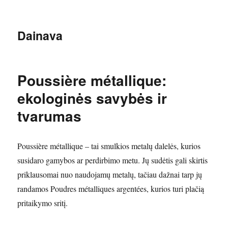
Dainava
Poussière métallique:
ekologinės savybės ir
tvarumas
Poussière métallique – tai smulkios metalų dalelės, kurios
susidaro gamybos ar perdirbimo metu. Jų sudėtis gali skirtis
priklausomai nuo naudojamų metalų, tačiau dažnai tarp jų
randamos Poudres métalliques argentées, kurios turi plačią
pritaikymo sritį.