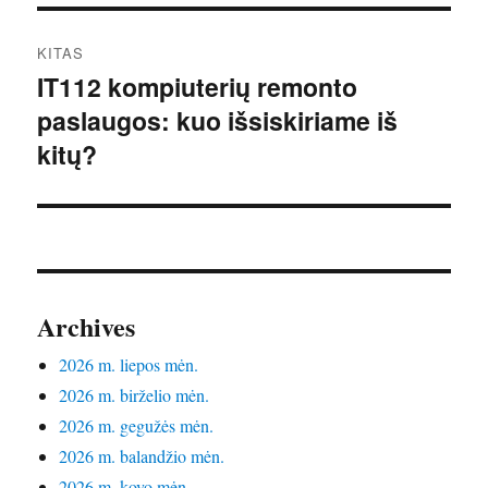
KITAS
IT112 kompiuterių remonto
Kitas
paslaugos: kuo išsiskiriame iš
įrašas:
kitų?
Archives
2026 m. liepos mėn.
2026 m. birželio mėn.
2026 m. gegužės mėn.
2026 m. balandžio mėn.
2026 m. kovo mėn.