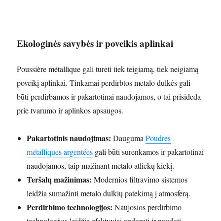
Ekologinės savybės ir poveikis aplinkai
Poussière métallique gali turėti tiek teigiamą, tiek neigiamą
poveikį aplinkai. Tinkamai perdirbtos metalo dulkės gali
būti perdirbamos ir pakartotinai naudojamos, o tai prisideda
prie tvarumo ir aplinkos apsaugos.
Pakartotinis naudojimas:
Dauguma
Poudres
métalliques argentées
gali būti surenkamos ir pakartotinai
naudojamos, taip mažinant metalo atliekų kiekį.
Teršalų mažinimas:
Modernios filtravimo sistemos
leidžia sumažinti metalo dulkių patekimą į atmosferą.
Perdirbimo technologijos:
Naujosios perdirbimo
technologijos leidžia efektyviai apdoroti ir naudoti