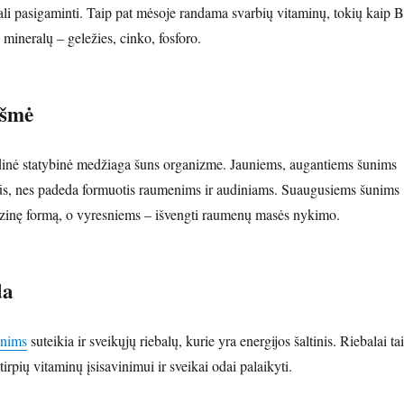
li pasigaminti. Taip pat mėsoje randama svarbių vitaminų, tokių kaip B
 mineralų – geležies, cinko, fosforo.
kšmė
dinė statybinė medžiaga šuns organizme. Jauniems, augantiems šunims
ūs, nes padeda formuotis raumenims ir audiniams. Suaugusiems šunims
 fizinę formą, o vyresniems – išvengti raumenų masės nykimo.
da
unims
suteikia ir sveikųjų riebalų, kurie yra energijos šaltinis. Riebalai ta
tirpių vitaminų įsisavinimui ir sveikai odai palaikyti.