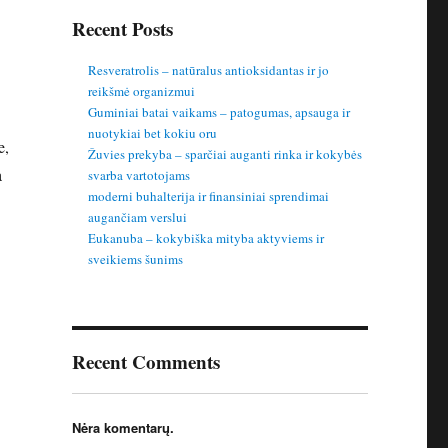
Recent Posts
Resveratrolis – natūralus antioksidantas ir jo
reikšmė organizmui
Guminiai batai vaikams – patogumas, apsauga ir
nuotykiai bet kokiu oru
e,
Žuvies prekyba – sparčiai auganti rinka ir kokybės
a
svarba vartotojams
moderni buhalterija ir finansiniai sprendimai
augančiam verslui
Eukanuba – kokybiška mityba aktyviems ir
sveikiems šunims
Recent Comments
Nėra komentarų.