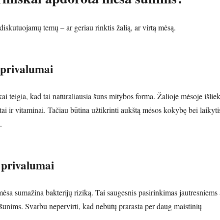
diskutuojamų temų – ar geriau rinktis žalią, ar virtą mėsą.
 privalumai
ai teigia, kad tai natūraliausia šuns mitybos forma. Žalioje mėsoje išlie
tai ir vitaminai. Tačiau būtina užtikrinti aukštą mėsos kokybę bei laikyti
.
 privalumai
ėsa sumažina bakterijų riziką. Tai saugesnis pasirinkimas jautresniems 
 šunims. Svarbu nepervirti, kad nebūtų prarasta per daug maistinių