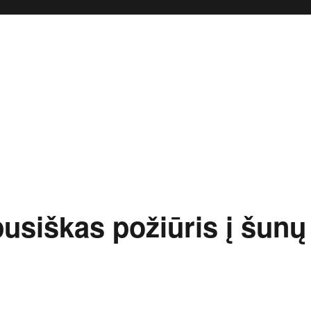
usiškas požiūris į šunų