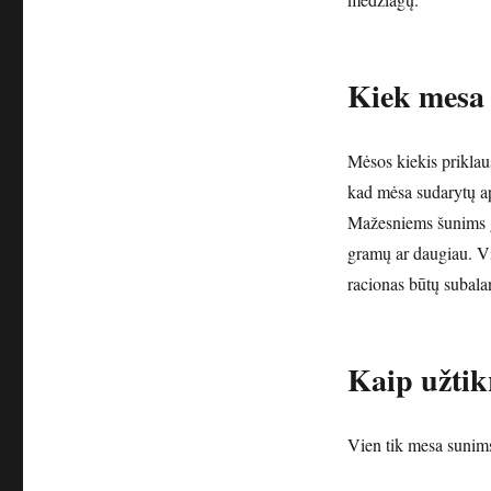
Kiek mesa 
Mėsos kiekis prikla
kad mėsa sudarytų ap
Mažesniems šunims g
gramų ar daugiau. Vis
racionas būtų subala
Kaip užtik
Vien tik mesa sunims 