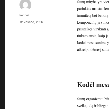
Šunų mityba yra vie
parinktas maistas lem
Autorius
kerlnei
imunitetą bei bendrą
Paskelbta
12 vasario, 2026
komponentų yra mesa 
prisitaikęs virškint
tinkamiausia, kaip ją
kodėl mesa sunims yra
atkreipti dėmesį sud
Kodėl mesa
Šunų organizmui būti
sveiką odą ir blizga