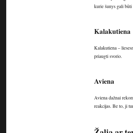
kurie šunys gali būti 
Kalakutiena
Kalakutiena – liesesn
priaugti svorio.
Aviena
Aviena dažnai rekom
reakcijas. Be to, ji 
Žalia ar t