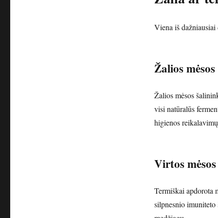
Viena iš dažniausiai 
Žalios mėsos
Žalios mėsos šalinink
visi natūralūs fermen
higienos reikalavimų
Virtos mėsos
Termiškai apdorota m
silpnesnio imuniteto
medžiagų.