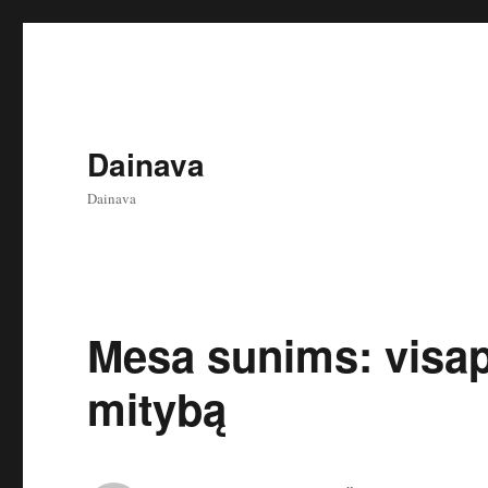
Dainava
Dainava
Mesa sunims: visap
mitybą