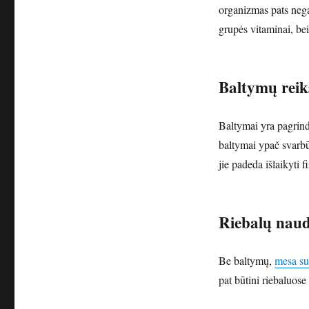
organizmas pats nega
grupės vitaminai, bei
Baltymų rei
Baltymai yra pagrin
baltymai ypač svarb
jie padeda išlaikyti
Riebalų nau
Be baltymų,
mesa s
pat būtini riebaluose 