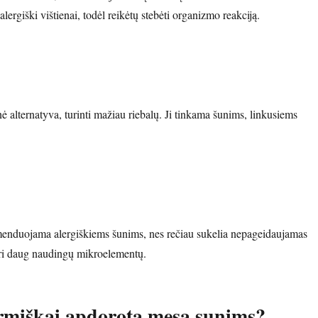
alergiški vištienai, todėl reikėtų stebėti organizmo reakciją.
ė alternatyva, turinti mažiau riebalų. Ji tinkama šunims, linkusiems
enduojama alergiškiems šunims, nes rečiau sukelia nepageidaujamas
turi daug naudingų mikroelementų.
ermiškai apdorota mesa sunims?