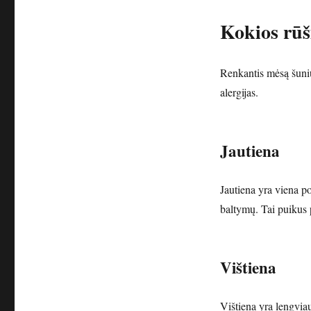
Kokios rūš
Renkantis mėsą šuniu
alergijas.
Jautiena
Jautiena yra viena po
baltymų. Tai puikus 
Vištiena
Vištiena yra lengviau