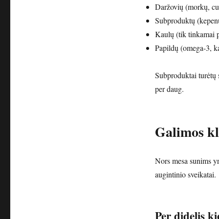
Daržovių (morkų, cu
Subproduktų (kepenų
Kaulų (tik tinkamai p
Papildų (omega-3, kal
Subproduktai turėtų s
per daug.
Galimos kl
Nors mesa sunims yra
augintinio sveikatai.
Per didelis ki