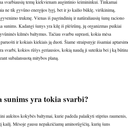
na svarbiausių temų kiekvienam augintinio šeimininkui. Tinkamai
ia ne tik gyvūno energijos lygį, bet ir jo kailio būklę, virškinimą,
 gyvenimo trukmę. Vienas iš pagrindinių ir natūraliausių šunų raciono
sunims. Kadangi šunys yra kilę iš plėšrūnų, jų organizmas puikiai
i gyvūninės kilmės baltymus. Tačiau svarbu suprasti, kokia mėsa
 paruošti ir kokiais kiekiais ją duoti. Šiame straipsnyje išsamiai aptarsim
 svarbi, kokios rūšys geriausios, kokią naudą ji suteikia bei į ką būtin
arant subalansuotą mitybos planą.
 sunims yra tokia svarbi?
ni aukštos kokybės baltymai, kurie padeda palaikyti stiprius raumenis,
ntį kailį. Mėsoje gausu nepakeičiamų aminorūgščių, kurių šuns