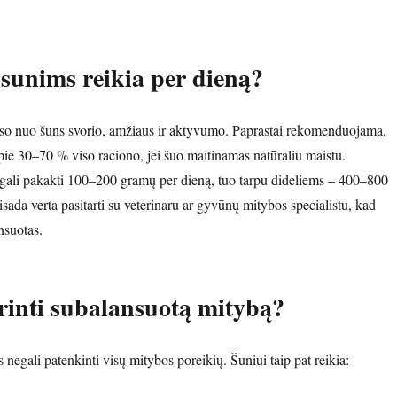
sunims reikia per dieną?
uso nuo šuns svorio, amžiaus ir aktyvumo. Paprastai rekomenduojama,
ie 30–70 % viso raciono, jei šuo maitinamas natūraliu maistu.
ali pakakti 100–200 gramų per dieną, tuo tarpu dideliems – 400–800
ada verta pasitarti su veterinaru ar gyvūnų mitybos specialistu, kad
nsuotas.
rinti subalansuotą mitybą?
negali patenkinti visų mitybos poreikių. Šuniui taip pat reikia: