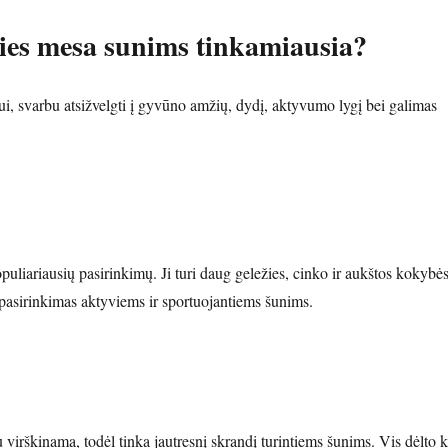
ies mesa sunims tinkamiausia?
i, svarbu atsižvelgti į gyvūno amžių, dydį, aktyvumo lygį bei galimas
puliariausių pasirinkimų. Ji turi daug geležies, cinko ir aukštos kokybė
pasirinkimas aktyviems ir sportuojantiems šunims.
 virškinama, todėl tinka jautresnį skrandį turintiems šunims. Vis dėlto k