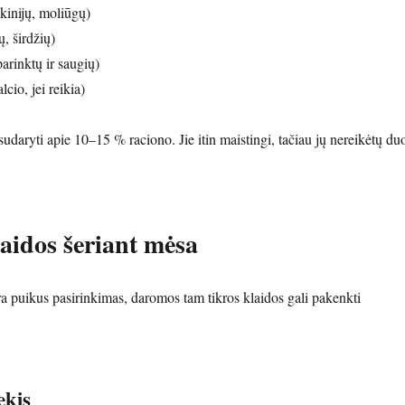
kinijų, moliūgų)
, širdžių)
arinktų ir saugių)
cio, jei reikia)
udaryti apie 10–15 % raciono. Jie itin maistingi, tačiau jų nereikėtų duo
aidos šeriant mėsa
 puikus pasirinkimas, daromos tam tikros klaidos gali pakenkti
ekis