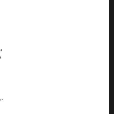
ka
s
ar