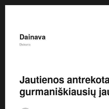
Dainava
Dainava
Jautienos antrekota
gurmaniškiausių ja