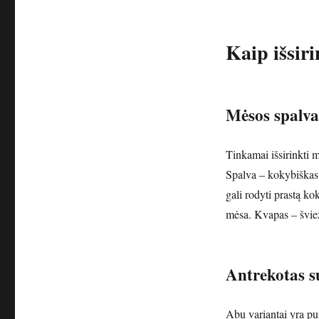
Kaip išsir
Mėsos spalva 
Tinkamai išsirinkti mė
Spalva – kokybiškas a
gali rodyti prastą k
mėsa. Kvapas – šviež
Antrekotas s
Abu variantai yra pu