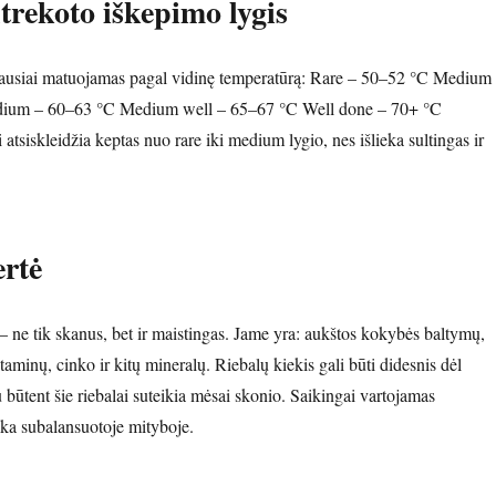
trekoto iškepimo lygis
iausiai matuojamas pagal vidinę temperatūrą: Rare – 50–52 °C Medium
dium – 60–63 °C Medium well – 65–67 °C Well done – 70+ °C
 atsiskleidžia keptas nuo rare iki medium lygio, nes išlieka sultingas ir
ertė
 – ne tik skanus, bet ir maistingas. Jame yra: aukštos kokybės baltymų,
taminų, cinko ir kitų mineralų. Riebalų kiekis gali būti didesnis dėl
būtent šie riebalai suteikia mėsai skonio. Saikingai vartojamas
inka subalansuotoje mityboje.