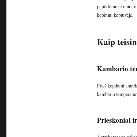
papildomo skonio, mė
kepimui keptuvėje.
Kaip teisi
Kambario tem
Prieš kepdami antreko
kambario temperatūros
Prieskoniai 
Antrekotas yra pakan