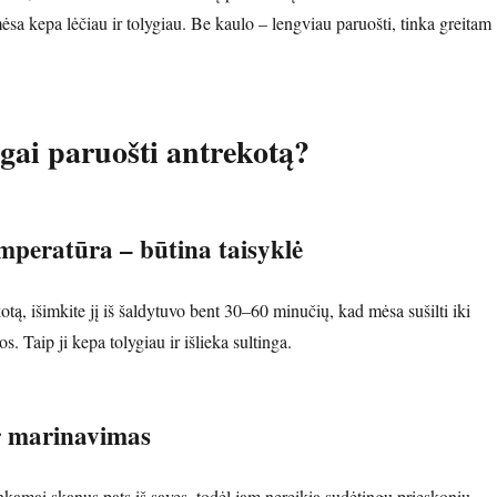
sa kepa lėčiau ir tolygiau. Be kaulo – lengviau paruošti, tinka greitam
ngai paruošti antrekotą?
peratūra – būtina taisyklė
tą, išimkite jį iš šaldytuvo bent 30–60 minučių, kad mėsa sušilti iki
. Taip ji kepa tolygiau ir išlieka sultinga.
ir marinavimas
kamai skanus pats iš savęs, todėl jam nereikia sudėtingų prieskonių.