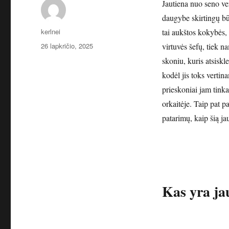
Jautiena nuo seno ver
daugybe skirtingų bū
Autorius
kerlnei
tai aukštos kokybės, 
Paskelbta
26 lapkričio, 2025
virtuvės šefų, tiek n
skoniu, kuris atsiskl
kodėl jis toks vertin
prieskoniai jam tinka 
orkaitėje. Taip pat p
patarimų, kaip šią ja
Kas yra ja