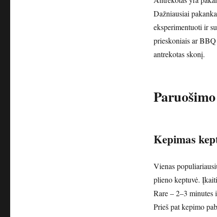
Dažniausiai pakanka:
eksperimentuoti ir su
prieskoniais ar BBQ p
antrekotas skonį.
Paruošimo
Kepimas kep
Vienas populiariausi
plieno keptuvė. Įkaiti
Rare – 2–3 minutes 
Prieš pat kepimo paba