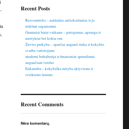
i
Recent Posts
–
Resveratrolis – natūralus antioksidantas ir jo
iu
reikšmė organizmui
Guminiai batai vaikams – patogumas, apsauga ir
s,
nuotykiai bet kokiu oru
Žuvies prekyba – sparčiai auganti rinka ir kokybės
svarba vartotojams
moderni buhalterija ir finansiniai sprendimai
augančiam verslui
Eukanuba – kokybiška mityba aktyviems ir
sveikiems šunims
Recent Comments
Nėra komentarų.