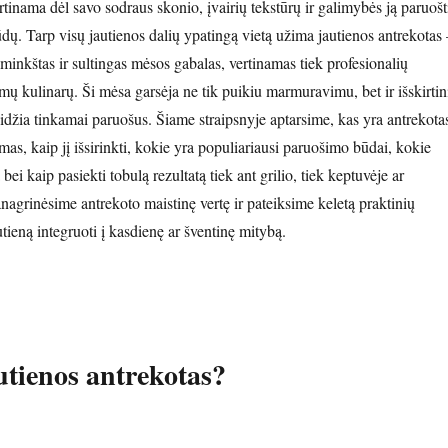
tinama dėl savo sodraus skonio, įvairių tekstūrų ir galimybės ją paruošt
dų. Tarp visų jautienos dalių ypatingą vietą užima jautienos antrekotas 
minkštas ir sultingas mėsos gabalas, vertinamas tiek profesionalių
amų kulinarų. Ši mėsa garsėja ne tik puikiu marmuravimu, bet ir išskirtin
eidžia tinkamai paruošus. Šiame straipsnyje aptarsime, kas yra antrekota
amas, kaip jį išsirinkti, kokie yra populiariausi paruošimo būdai, kokie
bei kaip pasiekti tobulą rezultatą tiek ant grilio, tiek keptuvėje ar
anagrinėsime antrekoto maistinę vertę ir pateiksime keletą praktinių
utieną integruoti į kasdienę ar šventinę mitybą.
utienos antrekotas?