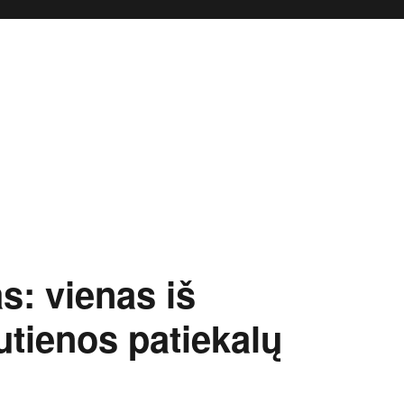
s: vienas iš
utienos patiekalų