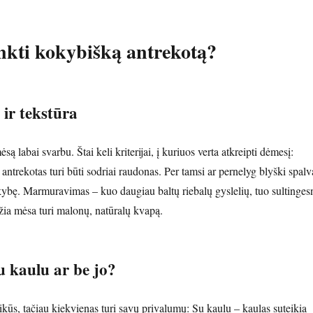
inkti kokybišką antrekotą?
ir tekstūra
są labai svarbu. Štai keli kriterijai, į kuriuos verta atkreipti dėmesį:
ntrekotas turi būti sodriai raudonas. Per tamsi ar pernelyg blyški spalv
okybę. Marmuravimas – kuo daugiau baltų riebalų gyslelių, tuo sultinges
ia mėsa turi malonų, natūralų kvapą.
u kaulu ar be jo?
ikūs, tačiau kiekvienas turi savų privalumų: Su kaulu – kaulas suteikia