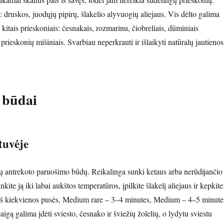
 druskos, juodųjų pipirų, šlakelio alyvuogių aliejaus. Vis dėlto galima
 kitais prieskoniais: česnakais, rozmarinu, čiobreliais, dūminiais
rieskonių mišiniais. Svarbiau neperkrauti ir išlaikyti natūralų jautienos
 būdai
tuvėje
ų antrekoto paruošimo būdų. Reikalinga sunki ketaus arba nerūdijančio
nkite ją iki labai aukštos temperatūros, įpilkite šlakelį aliejaus ir kepkite
iš kiekvienos pusės, Medium rare – 3–4 minutes, Medium – 4–5 minute
igą galima įdėti sviesto, česnako ir šviežių žolelių, o lydytu sviestu