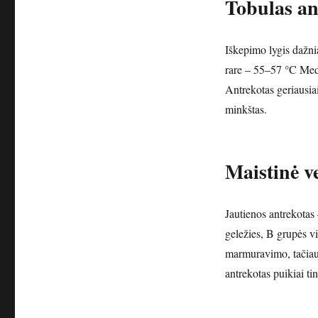
Tobulas an
Iškepimo lygis dažn
rare – 55–57 °C Me
Antrekotas geriausiai
minkštas.
Maistinė v
Jautienos antrekotas
geležies, B grupės vi
marmuravimo, tačiau 
antrekotas puikiai t