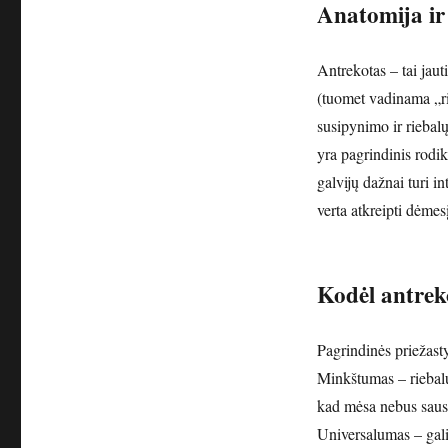
Anatomija ir
Antrekotas – tai jaut
(tuomet vadinama „ri
susipynimo ir riebal
yra pagrindinis rodik
galvijų dažnai turi i
verta atkreipti dėmesį
Kodėl antrek
Pagrindinės priežast
Minkštumas – riebalų
kad mėsa nebus sausa
Universalumas – galim