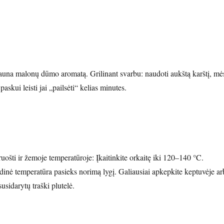
gauna malonų dūmo aromatą. Grilinant svarbu: naudoti aukštą karštį, mė
 paskui leisti jai „pailsėti“ kelias minutes.
uošti ir žemoje temperatūroje: Įkaitinkite orkaitę iki 120–140 °C.
dinė temperatūra pasieks norimą lygį. Galiausiai apkepkite keptuvėje ar
susidarytų traški plutelė.