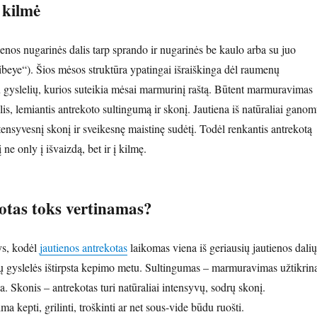
 kilmė
ienos nugarinės dalis tarp sprando ir nugarinės be kaulo arba su juo
beye“). Šios mėsos struktūra ypatingai išraiškinga dėl raumenų
ų gyslelių, kurios suteikia mėsai marmurinį raštą. Būtent marmuravimas
lis, lemiantis antrekoto sultingumą ir skonį. Jautiena iš natūraliai gano
ntensyvesnį skonį ir sveikesnę maistinę sudėtį. Todėl renkantis antrekotą
 ne only į išvaizdą, bet ir į kilmę.
otas toks vertinamas?
ys, kodėl
jautienos antrekotas
laikomas viena iš geriausių jautienos dalių
 gyslelės ištirpsta kepimo metu. Sultingumas – marmuravimas užtikrin
. Skonis – antrekotas turi natūraliai intensyvų, sodrų skonį.
a kepti, grilinti, troškinti ar net sous-vide būdu ruošti.