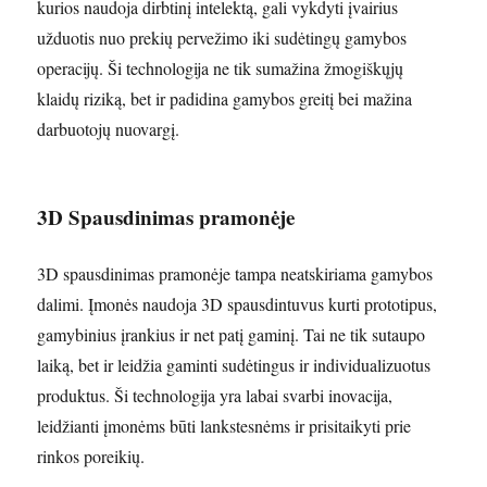
kurios naudoja dirbtinį intelektą, gali vykdyti įvairius
užduotis nuo prekių pervežimo iki sudėtingų gamybos
operacijų. Ši technologija ne tik sumažina žmogiškųjų
klaidų riziką, bet ir padidina gamybos greitį bei mažina
darbuotojų nuovargį.
3D Spausdinimas pramonėje
3D spausdinimas pramonėje tampa neatskiriama gamybos
dalimi. Įmonės naudoja 3D spausdintuvus kurti prototipus,
gamybinius įrankius ir net patį gaminį. Tai ne tik sutaupo
laiką, bet ir leidžia gaminti sudėtingus ir individualizuotus
produktus. Ši technologija yra labai svarbi inovacija,
leidžianti įmonėms būti lankstesnėms ir prisitaikyti prie
rinkos poreikių.