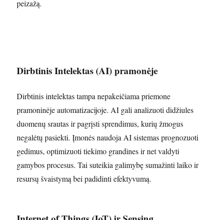
peizažą.
Dirbtinis Intelektas (AI) pramonėje
Dirbtinis intelektas tampa nepakeičiama priemone
pramoninėje automatizacijoje. AI gali analizuoti didžiules
duomenų srautas ir pagrįsti sprendimus, kurių žmogus
negalėtų pasiekti. Įmonės naudoja AI sistemas prognozuoti
gedimus, optimizuoti tiekimo grandines ir net valdyti
gamybos procesus. Tai suteikia galimybę sumažinti laiko ir
resursų švaistymą bei padidinti efektyvumą.
Internet of Things (IoT) ir Sensing