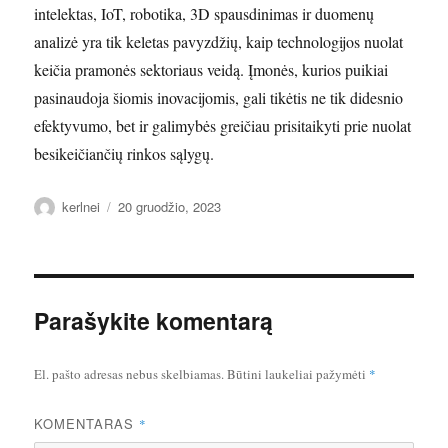
intelektas, IoT, robotika, 3D spausdinimas ir duomenų
analizė yra tik keletas pavyzdžių, kaip technologijos nuolat
keičia pramonės sektoriaus veidą. Įmonės, kurios puikiai
pasinaudoja šiomis inovacijomis, gali tikėtis ne tik didesnio
efektyvumo, bet ir galimybės greičiau prisitaikyti prie nuolat
besikeičiančių rinkos sąlygų.
Autorius
Paskelbta
kerlnei
20 gruodžio, 2023
Parašykite komentarą
El. pašto adresas nebus skelbiamas.
Būtini laukeliai pažymėti
*
KOMENTARAS
*