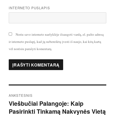
INTERNETO PUSLAPIS
Noriu savo interneto naršyklėje išsaugoti vardą, el. pašto adresą
ir interneto puslapį, kad jų nebereiktų įvesti iš naujo, kai kitą kartą
vėl norėsiu parašyti komentarą.
Navigacija
ANKSTESNIS
tarp
Viešbučiai Palangoje: Kaip
Ankstesnis
Pasirinkti Tinkamą Nakvynės Vietą
įrašas:
įrašų