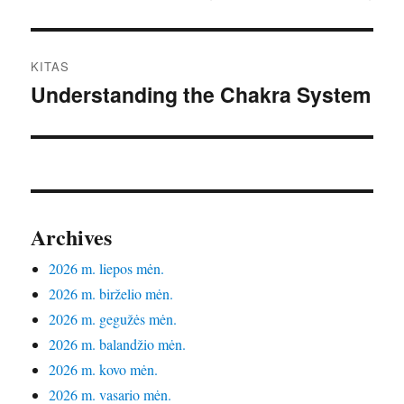
KITAS
Understanding the Chakra System
Kitas
įrašas:
Archives
2026 m. liepos mėn.
2026 m. birželio mėn.
2026 m. gegužės mėn.
2026 m. balandžio mėn.
2026 m. kovo mėn.
2026 m. vasario mėn.