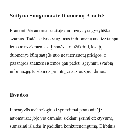
Saityno Saugumas ir Duomenų Analizė
Pramoninėje automatizacijoje duomenys yra gyvybiškai
svarbūs. Todėl saityno saugumas ir duomenų analizė tampa
lemiamais elementais. Įmonės turi užtikrinti, kad jų
duomenys būtų saugūs nuo neautorizuotų prieigos, o
pažangios analizės sistemos gali padėti išgryninti svarbią
informaciją, leisdamos priimti geriausius sprendimus.
Išvados
Inovatyvūs technologiniai sprendimai pramoninėje
automatizacijoje yra esminiai siekiant gerinti efektyvumą,
sumažinti išlaidas ir padidinti konkurencingumą. Dirbtinis