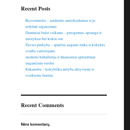
Recent Posts
Resveratrolis – natūralus antioksidantas ir jo
reikšmė organizmui
Guminiai batai vaikams – patogumas, apsauga ir
nuotykiai bet kokiu oru
Žuvies prekyba – sparčiai auganti rinka ir kokybės
svarba vartotojams
moderni buhalterija ir finansiniai sprendimai
augančiam verslui
Eukanuba – kokybiška mityba aktyviems ir
sveikiems šunims
Recent Comments
Nėra komentarų.