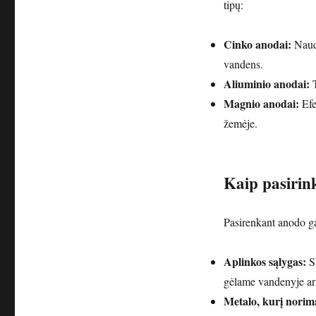
tipų:
Cinko anodai:
Naudo
vandens.
Aliuminio anodai:
T
Magnio anodai:
Efe
žemėje.
Kaip pasirin
Pasirenkant anodo gal
Aplinkos sąlygas:
Sk
gėlame vandenyje ar
Metalo, kurį norima