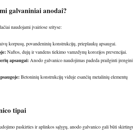
i galvaniniai anodai?
ačiai naudojami įvairiose srityse:
ivų korpusų, povandeninių konstrukcijų, prieplaukų apsaugai.
je:
Naftos, dujų ir vandens tiekimo vamzdynų korozijos prevencijai.
lerių apsaugai:
Anodo galvanico naudojimas padeda prailginti įrengin
psaugoje:
Betoninių konstrukcijų viduje esančių metalinių elementų
ico tipai
dojimo paskirties ir aplinkos sąlygų, anodo galvanico gali būti skirting