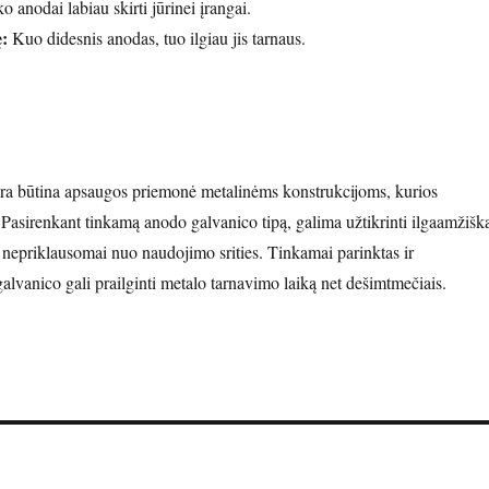
o anodai labiau skirti jūrinei įrangai.
:
Kuo didesnis anodas, tuo ilgiau jis tarnaus.
yra būtina apsaugos priemonė metalinėms konstrukcijoms, kurios
 Pasirenkant tinkamą anodo galvanico tipą, galima užtikrinti ilgaamžišk
, nepriklausomai nuo naudojimo srities. Tinkamai parinktas ir
lvanico gali prailginti metalo tarnavimo laiką net dešimtmečiais.