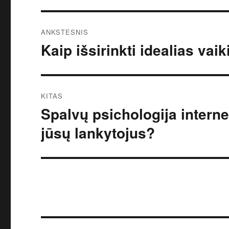
Navigacija
ANKSTESNIS
tarp
Kaip išsirinkti idealias vai
Ankstesnis
įrašas:
įrašų
KITAS
Spalvų psichologija interne
Kitas
įrašas:
jūsų lankytojus?