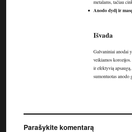
metalams, tačiau cink
Anodo dydį ir masę
Išvada
Galvaniniai anodai 
veikiamos korozijos.
ir efektyvią apsaugą
sumontuotas anodo ga
Parašykite komentarą