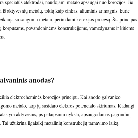
ra specialūs elektrodai, naudojami metalo apsaugai nuo korozijos. Jie
 iš aktyvesnių metalų, tokių kaip cinkas, aliuminis ar magnis, kurie
eikauja su saugomu metalu, perimdami korozijos procesą. Šis principas
vų korpusams, povandeninėms konstrukcijoms, vamzdynams ir kitiems
ms.
galvaninis anodas?
eikia elektrocheminės korozijos principu. Kai anodo galvanico
ugomo metalo, tarp jų susidaro elektros potencialo skirtumas. Kadangi
las yra aktyvesnis, jis palaipsniui nyksta, apsaugodamas pagrindinį
 Tai užtikrina ilgalaikį metalinių konstrukcijų tarnavimo laiką.