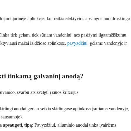
jami jūrinėje aplinkoje, kur reikia efektyvios apsaugos nuo druskingo
inka tiek gėlam, tiek sūriam vandeniui, nes pasižymi ilgaamžiškumu.
ktyviausi mažai laidžiose aplinkose,
pavyzdžiui
, gėlame vandenyje ir
kti tinkamą galvaninį anodą?
vanico, svarbu atsižvelgti į šiuos kriterijus:
irtingi anodai geriau veikia skirtingose aplinkose (sūriame vandenyje,
 sausumoje).
 apsaugoti, tipą:
Pavyzdžiui, aliuminio anodai tinka įvairiems