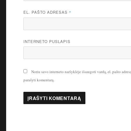
EL. PAŠTO ADRESAS
*
INTERNETO PUSLAPIS
Noriu savo interneto naršyklėje išsaugoti vardą, el. pašto adresą 
parašyti komentarą.