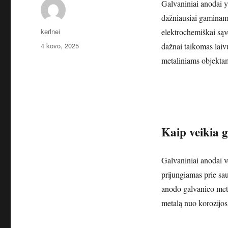
Galvaniniai anodai y
dažniausiai gaminami
Autorius
kerlnei
elektrochemiškai sąv
Paskelbta
4 kovo, 2025
dažnai taikomas lai
metaliniams objekta
Kaip veikia 
Galvaniniai anodai v
prijungiamas prie sa
anodo galvanico meta
metalą nuo korozijos.