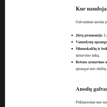
Kur naudojam
Galvaniniai anodai pl
Jūrų pramonėje:
La
Vamzdynų apsaugo
Šilumokaičių ir boi
tarnavimo laiką.
Betono armavimo a
apsaugai nuo rūdžių.
Anodų galvan
Priklausomai nuo nau