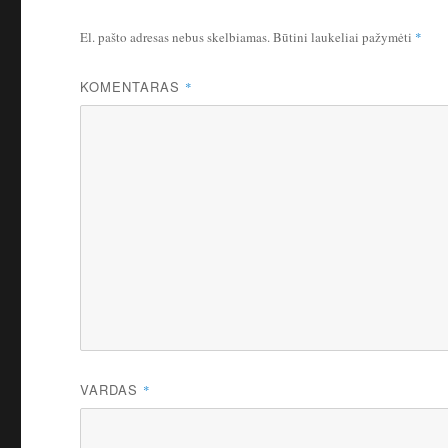
El. pašto adresas nebus skelbiamas.
Būtini laukeliai pažymėti
*
KOMENTARAS
*
VARDAS
*