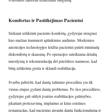
Komfortas ir Pasitikėjimas Pacientui
Siekiant užtikrinti paciento komfortą, gydytojai stengiasi
kuo mažiau traumuoti aplinkinius audinius. Modernios
anestezijos technologijos leidžia pacientui patirti minimalų
diskomfortą ir skausmą. Po operacijos suteikiama detalių
nurodymų ir rekomendacijų dėl priežiūros namuose, kad
būtų užtikrinta greita ir sklandi reabilitacija.
Svarbu pabrėžti, kad dantų šalinimo procedūra yra tik
vienas etapas gydant dantų problemas. Po šios procedūros,
gydytojas gali siūlyti įvairias reabilitacijos galimybes,
įskaitant protezavimą, implantus ar kitas estetines
restauracijas, kad pacientas atgautų dantų funkcionalumą ir