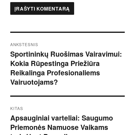
Navigacija
ANKSTESNIS
tarp
Sportininkų Ruošimas Vairavimui:
Ankstesnis
Kokia Rūpestinga Priežiūra
įrašas:
įrašų
Reikalinga Profesionaliems
Vairuotojams?
KITAS
Apsauginiai varteliai: Saugumo
Kitas
Priemonės Namuose Vaikams
įrašas: