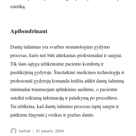
estetiką.
Apibendrinant
Dantų šalinimas yra svarbus stomatologinis gydymo
procesas, kuris turi būti atliekamas profesionaliai ir saugiai.
Tik šiais sąlyga užtikrinsime paciento komfortą ir
pasitikėjimą gydytoju. Šiuolaikinė medicinos technologija ir
profesionali gydytojų komanda leidžia atlikti dantų šalinimą
minimaliai traumuojant aplinkinius audinius, o pacientui
suteikti reikiamą informaciją ir palaikymą po procedūros.
Tai užtikrina, kad dantų šalinimo procesas taptų saugiu ir
patikimu žingsniu į sveikus ir gražius dantis.
Autorius
Paskelbta
kerlnei
31 sausio, 2024