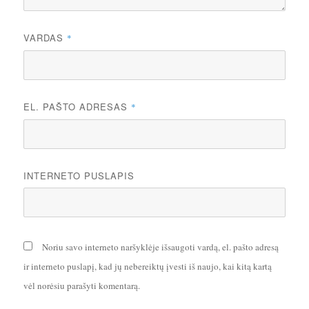
VARDAS
*
EL. PAŠTO ADRESAS
*
INTERNETO PUSLAPIS
Noriu savo interneto naršyklėje išsaugoti vardą, el. pašto adresą
ir interneto puslapį, kad jų nebereiktų įvesti iš naujo, kai kitą kartą
vėl norėsiu parašyti komentarą.