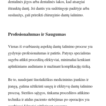
dentalinės jėgos arba dentalinės šakos, kad atsargiai
ištrauktų dantį. Jei dantis yra sudėtingoje padėtyje arba
susilaužęs, gali prireikti chirurginio dantų šalinimo.
Profesionalumas ir Saugumas
Vienas iš svarbiausių aspektų dantų šalinimo procese yra
gydytojo profesionalumas ir patirtis. Patyręs specialistas
sugeba atlikti procedūrą efektyviai, minimaliai kenkiant
aplinkiniams audiniams ir mažinant komplikacijų riziką.
Be to, naudojant šiuolaikiškus medicininius įrankius ir
įrangą, galima užtikrinti saugų ir efektyvų dantų šalinimo
procesą. Sterilios sąlygos, tinkama procedūros atlikimo
technika ir atidus paciento stebėjimas po operacijos yra
svarbiausi faktoriai užtikrinant saugumą.