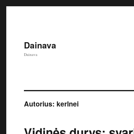
Dainava
Dainava
Autorius:
kerlnei
Vidinės durys: svarb