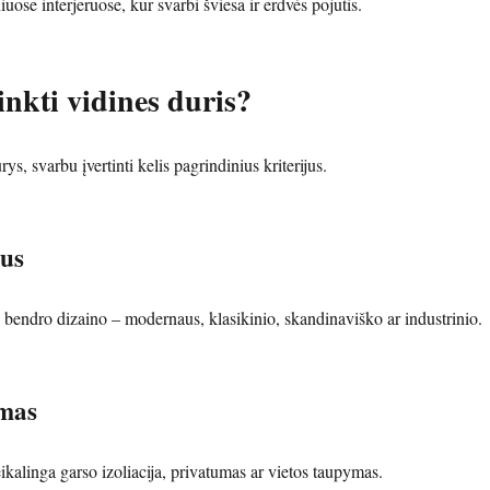
se interjeruose, kur svarbi šviesa ir erdvės pojūtis.
inkti vidines duris?
ys, svarbu įvertinti kelis pagrindinius kriterijus.
ius
e bendro dizaino – modernaus, klasikinio, skandinaviško ar industrinio.
mas
reikalinga garso izoliacija, privatumas ar vietos taupymas.