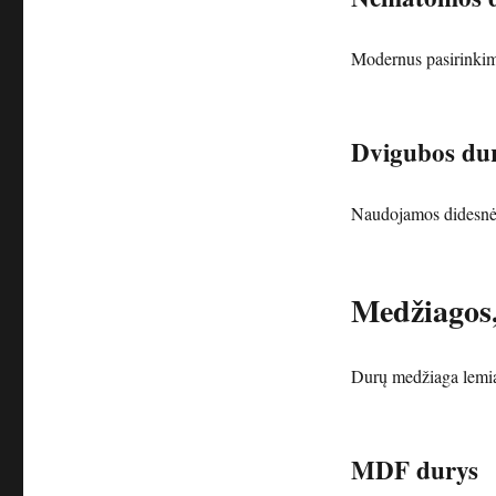
Modernus pasirinkima
Dvigubos du
Naudojamos didesnėse
Medžiagos,
Durų medžiaga lemia 
MDF durys