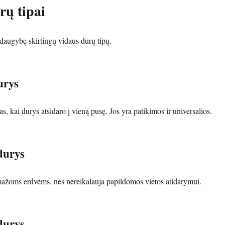
rų tipai
 daugybę skirtingų vidaus durų tipų.
urys
as, kai durys atsidaro į vieną pusę. Jos yra patikimos ir universalios.
durys
ažoms erdvėms, nes nereikalauja papildomos vietos atidarymui.
durys