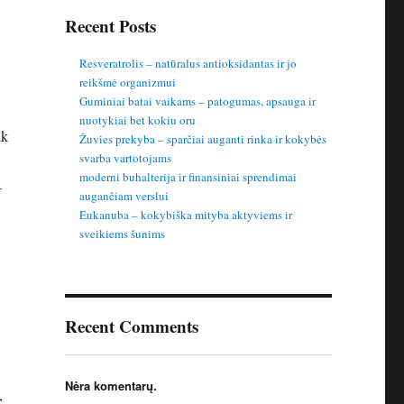
Recent Posts
Resveratrolis – natūralus antioksidantas ir jo
reikšmė organizmui
Guminiai batai vaikams – patogumas, apsauga ir
nuotykiai bet kokiu oru
ik
Žuvies prekyba – sparčiai auganti rinka ir kokybės
svarba vartotojams
moderni buhalterija ir finansiniai sprendimai
–
augančiam verslui
Eukanuba – kokybiška mityba aktyviems ir
sveikiems šunims
Recent Comments
Nėra komentarų.
,