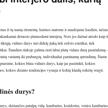
e
enas iš tų namų elementų, kuriuos matome ir naudojame kasdien, tačiau
pakankamai dėmesio planuodami interjerą. Nors jos dažnai atrodo kaip t
 tikrųjų vidines durys turi didelę įtaką tiek erdvės estetikai, tiek
ikai. Šiandien rinkoje galima rasti labai platų vidaus durų pasirinkimą 
inių variantų iki prabangių, individualiai gaminamų sprendimų. Šiame
aptarsime, kokios būna vidinės durys, kaip jas pasirinkti, kokios
, kokios dizaino tendencijos vyrauja ir kokių klaidų reikėtų vengti.
dinės durys?
durys, skiriančios patalpų vidų: kambarius, koridorius, vonios kambarius