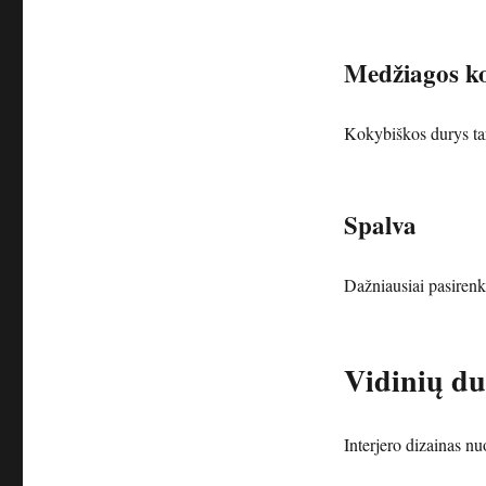
Medžiagos k
Kokybiškos durys tarn
Spalva
Dažniausiai pasirenk
Vidinių du
Interjero dizainas nuo