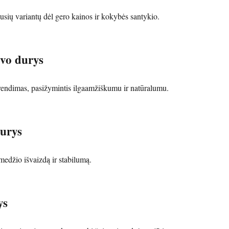
usių variantų dėl gero kainos ir kokybės santykio.
vo durys
endimas, pasižymintis ilgaamžiškumu ir natūralumu.
urys
medžio išvaizdą ir stabilumą.
ys