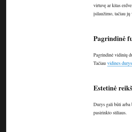
virtuvę ar kitas erdv
įsilaužimo, tačiau jų
Pagrindinė f
Pagrindinė vidinių du
Tačiau
vidines durys
Estetinė rei
Durys gali būti arba
pasirinkto stiliaus.