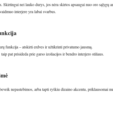
es. Skirtingai nei lauko durys, jos nėra skirtos apsaugai nuo oro sąlygų a
 vaidmuo interjere yra labai svarbus.
unkcija
rų funkcija – atskirti erdves ir užtikrinti privatumo jausmą.
taip pat prisideda prie garso izoliacijos ir bendro interjero stiliaus.
kšmė
 beveik nepastebimos, arba tapti ryškiu dizaino akcentu, priklausomai n