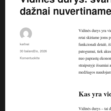
dažnai nuvertinam
Vidinės durys yra vi
retai skiriame joms 
Autorius
kerlnei
funkcionali detalė, iš
Paskelbta
30 balandžio, 2026
patogumui, tiek akust
įrašą
Komentuokite
nuo paprastų ekonom
Vidinės
straipsnyje išsamiai 
durys:
medžiagos naudojamos
svarbi
interjero
dalis,
kurią
Kas yra vi
dažnai
nuvertiname
Vidinės durys – tai 